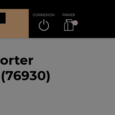
CONNEXION
PANIER
0
orter
 (76930)