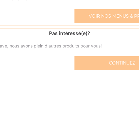
VOIR NOS MENUS & P
Pas intéressé(e)?
Sandwich américain merguez
Cheddar, viande hachée, merguez
ave, nous avons plein d'autres produits pour vous!
Sandwich américain bacon
CONTINUEZ
Cheddar, viande hachée, bacon
Sandwich américain steak
Cheddar, viande hachée
Sandwich kebab
Kebab
Sandwich chicken tikka