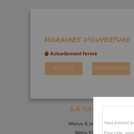
Horaires d'ouverture
Actuellement fermé
AVIS (153)
INFORMATIONS
La carte
Vous pouvez pr
Menus & promos
Menu Kid's
Pour cela, suive