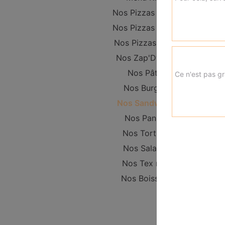
Nos Pizzas Junior
Nos Pizzas Senior
Nos Pizzas Méga
Nos Zap'Dwichs
Nos Pâtes
Ce n'est pas gr
Nos Burgers
Nos Sandwichs
Nos Paninis
Nos Tortillas
Nos Salades
Nos Tex mex
Nos Boissons