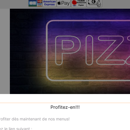
Profitez-en!!!
ofiter dès maintenant de nos menus!
N
z le lien suivant :