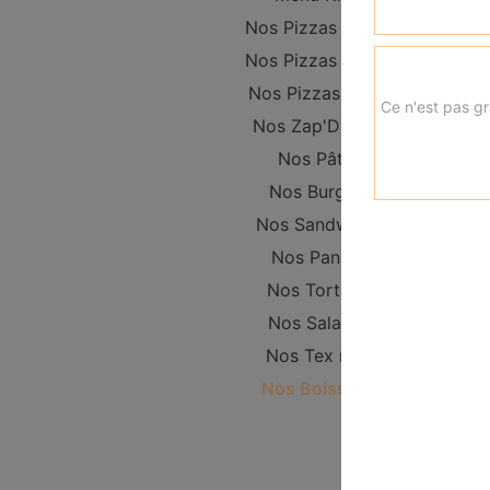
Nos Pizzas Junior
Nos Pizzas Senior
Nos Pizzas Méga
Ce n'est pas gr
Nos Zap'Dwichs
Nos Pâtes
Nos Burgers
Nos Sandwichs
Nos Paninis
Nos Tortillas
Nos Salades
Nos Tex mex
Nos Boissons