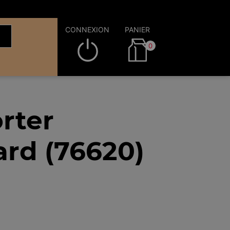
CONNEXION
PANIER
0
rter
ard (76620)