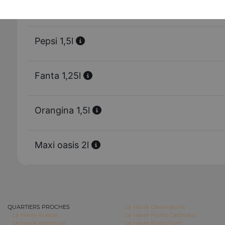
Eau minérale 33 cl
Pepsi 1,5l
Fanta 1,25l
Orangina 1,5l
Maxi oasis 2l
QUARTIERS PROCHES
Le Havre Observatoire
Le Havre Acacias
Le Havre Points Cardinaux
Le Havre Aplemont
Le Havre Rond Point