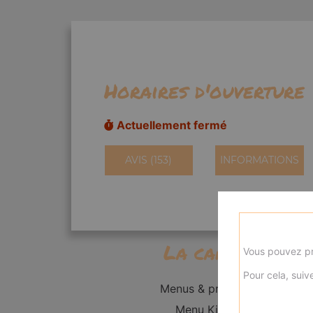
Horaires d'ouverture
Actuellement fermé
AVIS (153)
INFORMATIONS
La carte
Vous pouvez pr
Pour cela, suive
Menus & promos
Menu Kid's