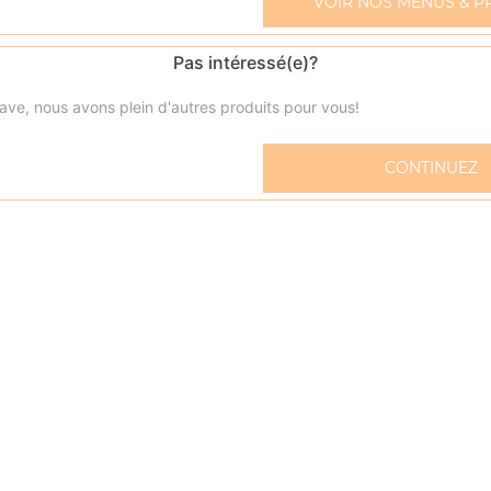
VOIR NOS MENUS & P
Pas intéressé(e)?
ave, nous avons plein d'autres produits pour vous!
Pepsi 33 cl
CONTINUEZ
Fanta citron 33 cl
Fanta orange 33 cl
Orangina 33 cl
Oasis 33 cl