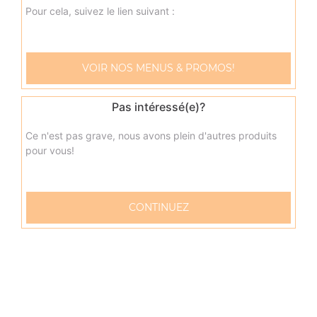
oeuf
Pour cela, suivez le lien suivant :
17.00
€
VOIR NOS MENUS & PROMOS!
napolitaine senior
Base sauce tomate, mozzarella, anchois, câpres, olives
Pas intéressé(e)?
17.00
€
Ce n'est pas grave, nous avons plein d'autres produits
pour vous!
pacifico senior
Base sauce tomate, mozzarella, saumon fumé, oeufs de
lump, crème fraîche, citron
CONTINUEZ
17.00
€
fruits de mer senior
Base sauce tomate, mozzarella, cocktail de fruits de mer,
citron