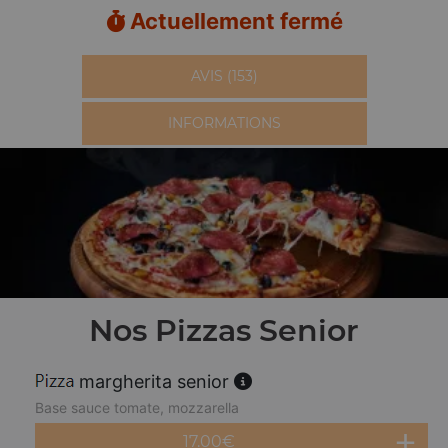
Actuellement fermé
AVIS (153)
INFORMATIONS
Nos Pizzas Senior
margherita senior
Base sauce tomate, mozzarella
17.00
€