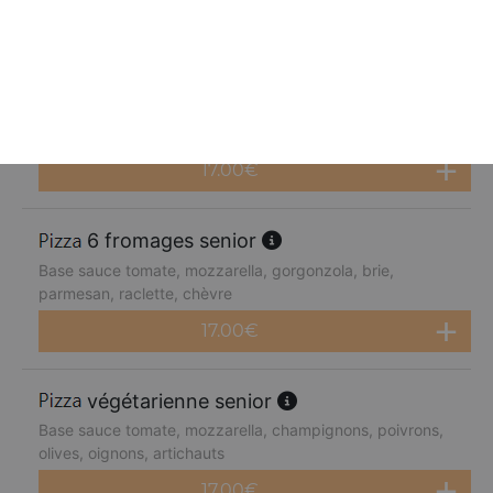
17.00
€
4 fromages senior
Base sauce tomate, mozzarella, gorgonzola, brie,
parmesan
17.00
€
6 fromages senior
Base sauce tomate, mozzarella, gorgonzola, brie,
parmesan, raclette, chèvre
17.00
€
végétarienne senior
Base sauce tomate, mozzarella, champignons, poivrons,
olives, oignons, artichauts
17.00
€