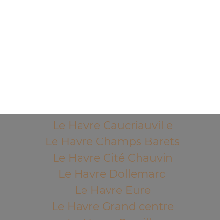
Mentions légales
QUARTIERS PROCHES
Le Havre Acacias
Le Havre Aplemont
Le Havre Bléville
Le Havre Bois de Bléville
Le Havre Brindeau
Le Havre Caucriauville
Le Havre Champs Barets
Le Havre Cité Chauvin
Le Havre Dollemard
Le Havre Eure
Le Havre Grand centre