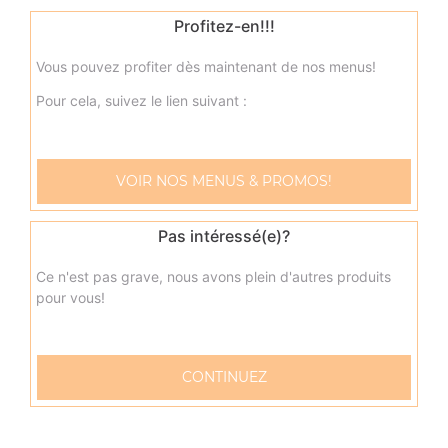
Profitez-en!!!
8.90
€
Vous pouvez profiter dès maintenant de nos menus!
Pour cela, suivez le lien suivant :
VOIR NOS MENUS & PROMOS!
Pas intéressé(e)?
Ce n'est pas grave, nous avons plein d'autres produits
pour vous!
57 rue Verdun
CONTINUEZ
76600 LE HAVRE