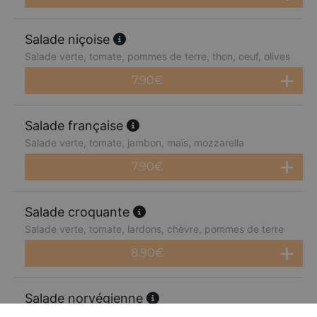
Salade niçoise
Salade verte, tomate, pommes de terre, thon, oeuf, olives
7.90
€
Salade française
Salade verte, tomate, jambon, maïs, mozzarella
7.90
€
Salade croquante
Salade verte, tomate, lardons, chèvre, pommes de terre
8.90
€
Salade norvégienne
Salade verte, tomate, saumon, citron