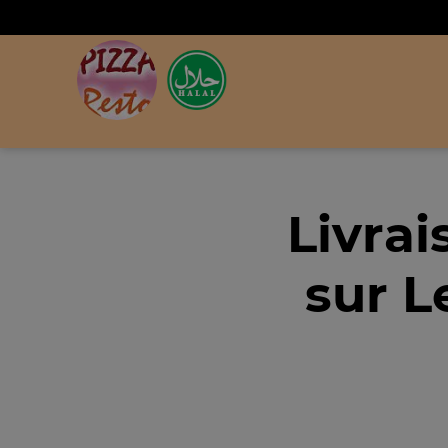
Livra
sur L