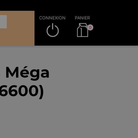
CONNEXION
PANIER
0
s Méga
76600)