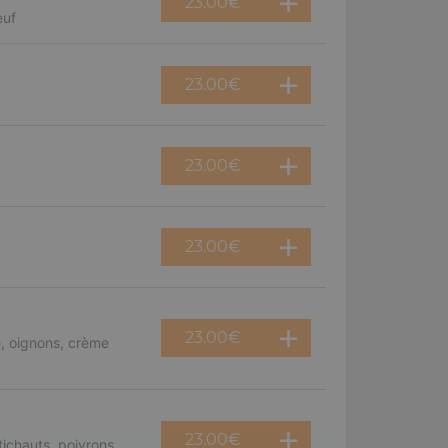
23.00
€
euf
23.00
€
23.00
€
23.00
€
23.00
€
, oignons, crème
23.00
€
ichauts, poivrons,