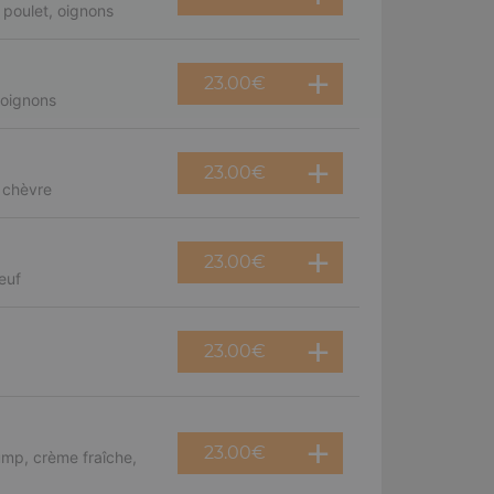
poulet, oignons
23.00
€
 oignons
23.00
€
 chèvre
23.00
€
euf
23.00
€
23.00
€
mp, crème fraîche,