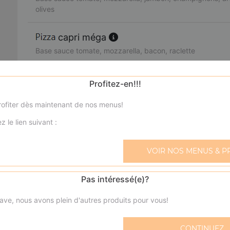
olives
capri méga
Base sauce tomate, mozzarella, bacon, raclette
nevada méga
Profitez-en!!!
Base sauce tomate, mozzarella, bacon, champignons, crè
ofiter dès maintenant de nos menus!
Calzone jambon méga
z le lien suivant :
Base sauce tomate, mozzarella, jambon, oeuf
VOIR NOS MENUS & P
Calzone viande hachée méga
Base sauce tomate, mozzarella, viande hachée, oeuf
Pas intéressé(e)?
ave, nous avons plein d'autres produits pour vous!
boursin méga
Base sauce tomate, mozzarella, viande hachée, boursin, 
CONTINUEZ