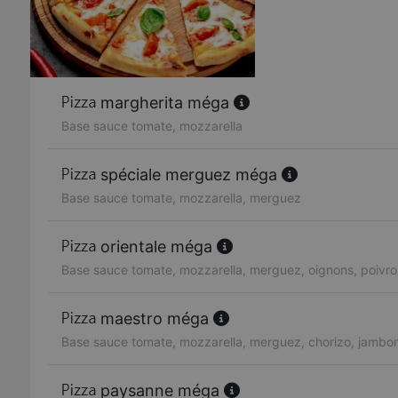
margherita méga
Base sauce tomate, mozzarella
spéciale merguez méga
Base sauce tomate, mozzarella, merguez
orientale méga
Base sauce tomate, mozzarella, merguez, oignons, poivro
maestro méga
Base sauce tomate, mozzarella, merguez, chorizo, jambo
paysanne méga