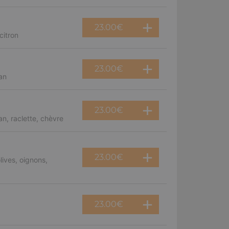
23.00
€
citron
23.00
€
an
23.00
€
n, raclette, chèvre
23.00
€
ives, oignons,
23.00
€