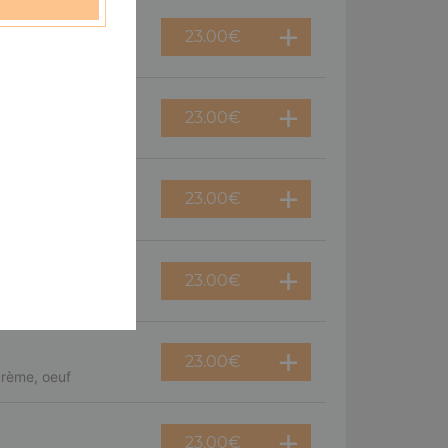
23.00
€
 double fromage
23.00
€
 poivrons
23.00
€
oignons
23.00
€
nons
23.00
€
crème, oeuf
23.00
€