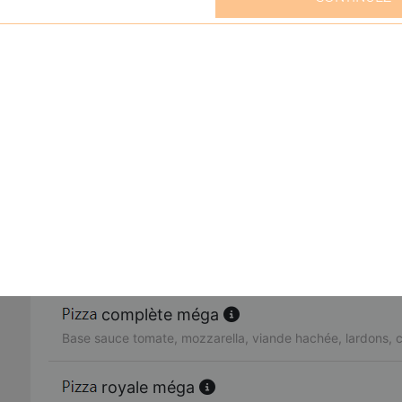
cesar méga
Base sauce tomate, mozzarella, viande hachée, raclette,
mexico méga
Base sauce tomate, mozzarella, viande hachée, merguez,
del casa méga
Base sauce tomate, mozzarella, viande hachée, chorizo, 
campione méga
Base sauce tomate, mozzarella, viande hachée, champig
complète méga
Base sauce tomate, mozzarella, viande hachée, lardons, 
royale méga