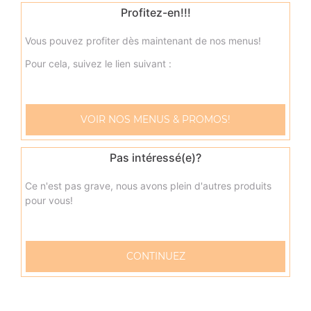
Profitez-en!!!
Vous pouvez profiter dès maintenant de nos menus!
Pour cela, suivez le lien suivant :
VOIR NOS MENUS & PROMOS!
Nos Sandwichs
sandwich américain merguez, sandwich américain bacon,
Pas intéressé(e)?
sandwich américain steak, ...
Ce n'est pas grave, nous avons plein d'autres produits
+
pour vous!
CONTINUEZ