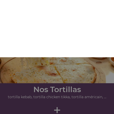
Nos Paninis
panini viande hachée, panini 4 fromages, panini thon, ...
+
Nos Tortillas
tortilla kebab, tortilla chicken tikka, tortilla américain, ...
+