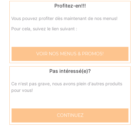
Profitez-en!!!
Vous pouvez profiter dès maintenant de nos menus!
Pour cela, suivez le lien suivant :
VOIR NOS MENUS & PROMOS!
Nos Sandwichs
sandwich américain merguez, sandwich américain bacon,
Pas intéressé(e)?
sandwich américain steak, ...
Ce n'est pas grave, nous avons plein d'autres produits
+
pour vous!
CONTINUEZ