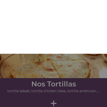
Nos Paninis
panini viande hachée, panini 4 fromages, panini thon, ...
+
Nos Tortillas
tortilla kebab, tortilla chicken tikka, tortilla américain, ...
+