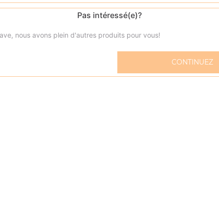
Pas intéressé(e)?
ave, nous avons plein d'autres produits pour vous!
Menu kid's nuggets
CONTINUEZ
5 nuggets + frites 1 capri-sun + bonbons
Menu kid's cheeseburger
2 mini cheeseburger + frites 1 capri-sun + bonbons