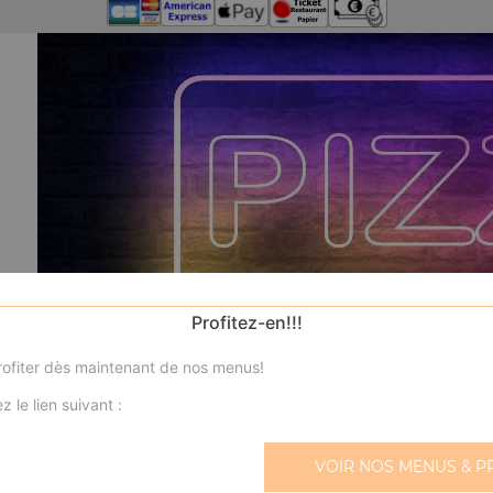
Profitez-en!!!
ofiter dès maintenant de nos menus!
z le lien suivant :
VOIR NOS MENUS & P