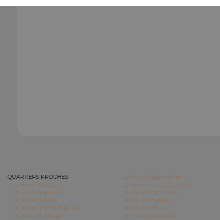
QUARTIERS PROCHES
Le Havre Observatoire
Le Havre Acacias
Le Havre Points Cardinaux
Le Havre Aplemont
Le Havre Rond Point
Le Havre Bléville
Le Havre Rouelles
Le Havre Bois de Bléville
Le Havre Sanvic
Le Havre Brindeau
Le Havre Soquence