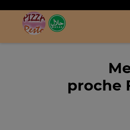
Me
proche F