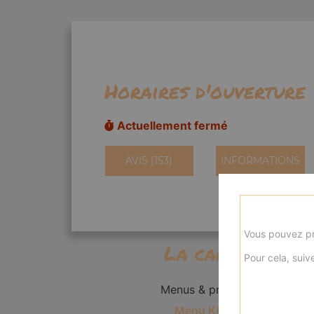
Horaires d'ouverture
Actuellement fermé
AVIS (153)
INFORMATIONS
Vous pouvez pr
La carte
Pour cela, suive
Menus & promos
Menu Kid's