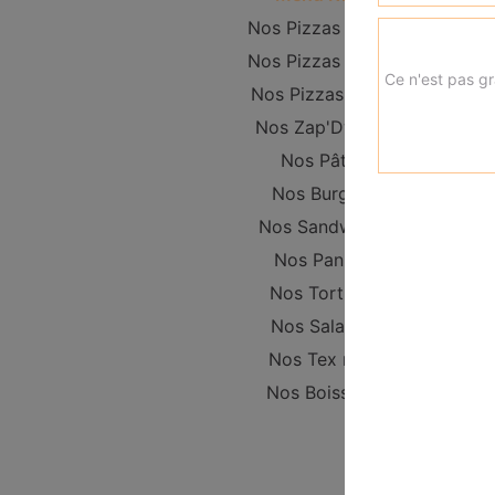
Nos Pizzas Junior
Nos Pizzas Senior
Ce n'est pas gr
Nos Pizzas Méga
Nos Zap'Dwichs
Nos Pâtes
Nos Burgers
Nos Sandwichs
Nos Paninis
Nos Tortillas
Nos Salades
Nos Tex mex
Nos Boissons