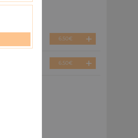
6.50
€
6.50
€