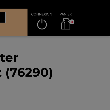
CONNEXION
PANIER
0
ter
t (76290)