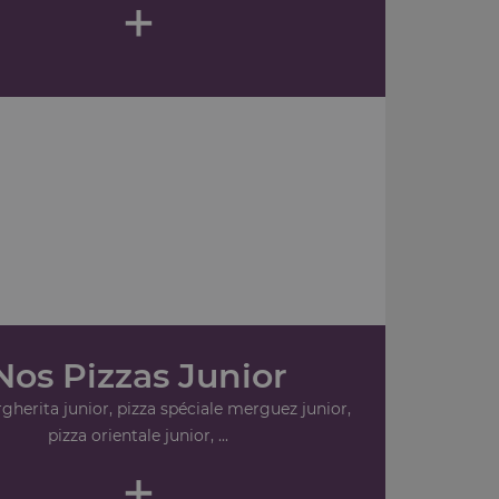
+
Nos Pizzas Junior
gherita junior, pizza spéciale merguez junior,
pizza orientale junior, ...
+