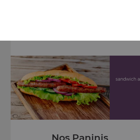
Nos Burgers
mini burger, cheeseburger, double cheeseburger, ...
+
sandwich a
Nos Paninis