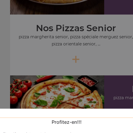
Nos Pizzas Senior
pizza margherita senior, pizza spéciale merguez senior
pizza orientale senior, ...
+
pizza ma
Profitez-en!!!