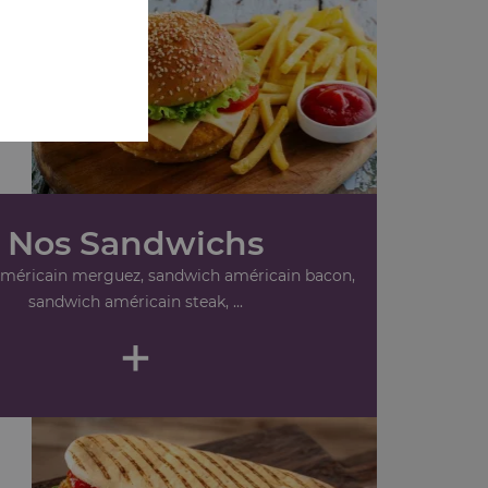
Nos Sandwichs
méricain merguez, sandwich américain bacon,
sandwich américain steak, ...
+