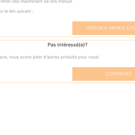
ofiter dès maintenant de nos menus!
z le lien suivant :
Nos Zap'Dwichs
zap' dwich viande hachée, zap' dwich jambon, zap'dwic
VOIR NOS MENUS & P
kebab, ...
+
Pas intéressé(e)?
ave, nous avons plein d'autres produits pour vous!
CONTINUEZ
tagliate