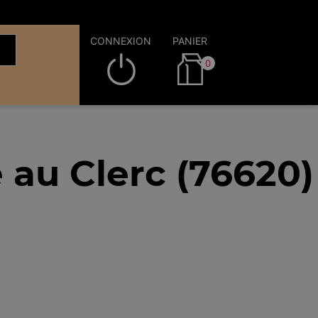
CONNEXION
PANIER
0
au Clerc (76620)