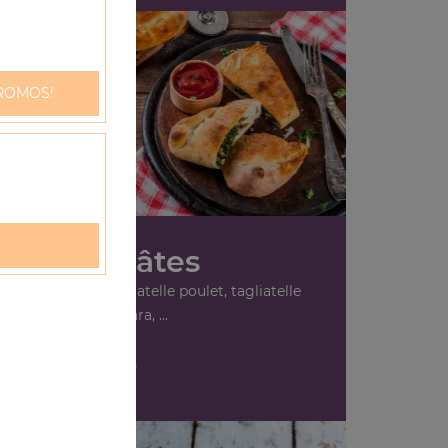
h
ROMOS!
Nos Pâtes
lle bolognaise, tagliatelle poulet, tagliatelle
carbonara, ...
+