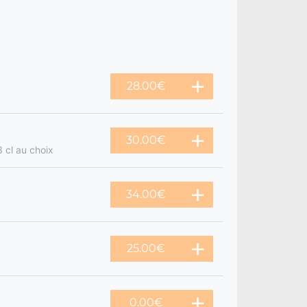
28.00€
30.00€
 cl au choix
34.00€
25.00€
0.00€