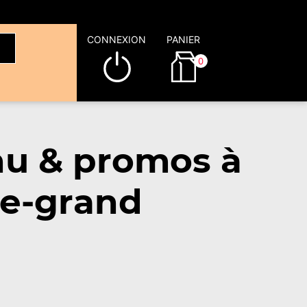
CONNEXION
PANIER
0
nu & promos à
re-grand