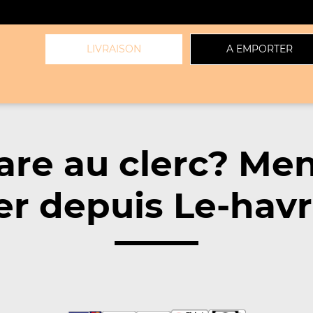
LIVRAISON
A EMPORTER
are au clerc? Me
r depuis Le-hav