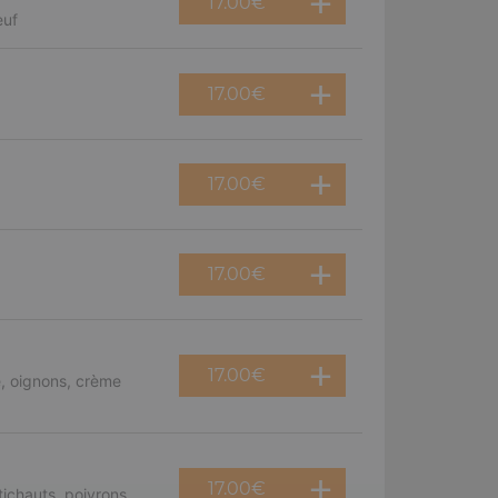
17.00
€
euf
17.00
€
17.00
€
17.00
€
17.00
€
, oignons, crème
17.00
€
ichauts, poivrons,