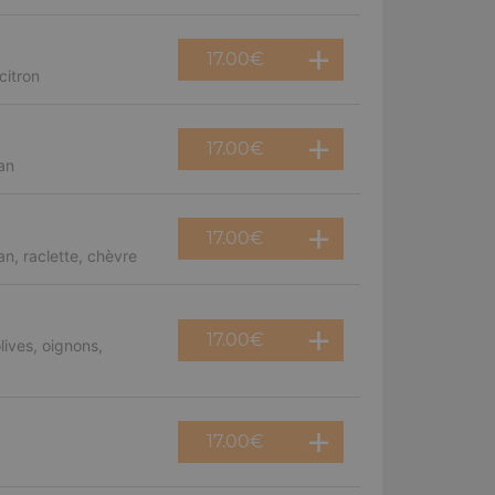
17.00
€
citron
17.00
€
an
17.00
€
n, raclette, chèvre
17.00
€
ives, oignons,
17.00
€