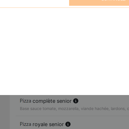
cesar senior
Base sauce tomate, mozzarella, viande hachée, raclette,
mexico senior
Base sauce tomate, mozzarella, viande hachée, merguez,
del casa senior
Base sauce tomate, mozzarella, viande hachée, chorizo, 
campione senior
Base sauce tomate, mozzarella, viande hachée, champig
complète senior
Base sauce tomate, mozzarella, viande hachée, lardons, 
royale senior