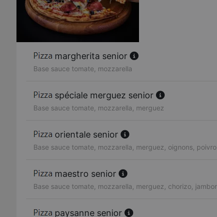
margherita senior
Base sauce tomate, mozzarella
spéciale merguez senior
Base sauce tomate, mozzarella, merguez
orientale senior
Base sauce tomate, mozzarella, merguez, oignons, poivro
maestro senior
Base sauce tomate, mozzarella, merguez, chorizo, jambo
paysanne senior