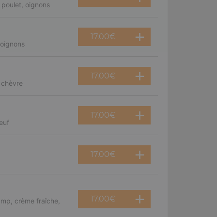
poulet, oignons
17.00
€
 oignons
17.00
€
 chèvre
17.00
€
euf
17.00
€
17.00
€
mp, crème fraîche,