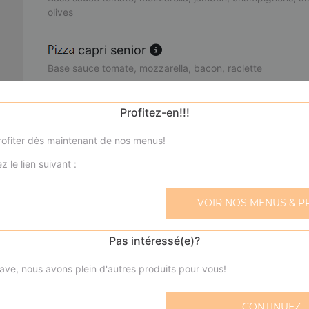
olives
capri senior
Base sauce tomate, mozzarella, bacon, raclette
nevada senior
Profitez-en!!!
Base sauce tomate, mozzarella, bacon, champignons, crè
ofiter dès maintenant de nos menus!
Calzone jambon senior
z le lien suivant :
Base sauce tomate, mozzarella, jambon, oeuf
VOIR NOS MENUS & P
Calzone viande hachée senior
Base sauce tomate, mozzarella, viande hachée, oeuf
Pas intéressé(e)?
ave, nous avons plein d'autres produits pour vous!
boursin senior
Base sauce tomate, mozzarella, viande hachée, boursin, 
CONTINUEZ