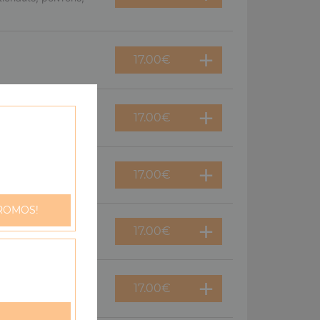
17.00
€
17.00
€
me fraîche, oeuf
17.00
€
ROMOS!
17.00
€
17.00
€
oeuf