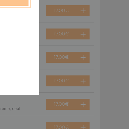
17.00
€
 double fromage
17.00
€
 poivrons
17.00
€
oignons
17.00
€
nons
17.00
€
crème, oeuf
17.00
€