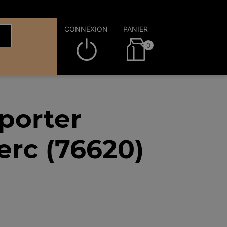
CONNEXION
PANIER
0
porter
erc (76620)