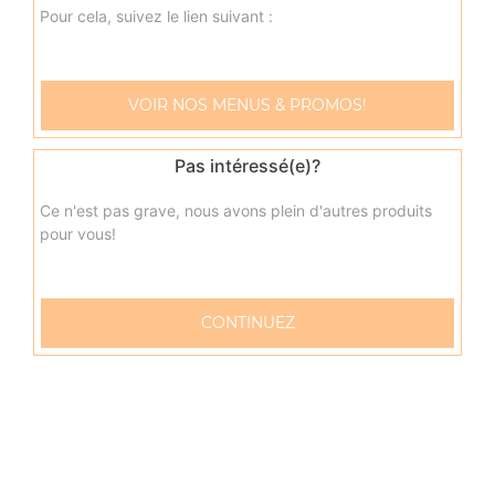
Pour cela, suivez le lien suivant :
Nos Sandwichs
VOIR NOS MENUS & PROMOS!
sandwich américain merguez, sandwich américain bacon,
sandwich américain steak, ...
Pas intéressé(e)?
+
Ce n'est pas grave, nous avons plein d'autres produits
pour vous!
CONTINUEZ
Nos Paninis
panini viande hachée, panini 4 fromages, panini thon, ...