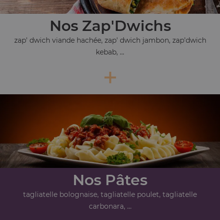
Nos Zap'Dwichs
zap' dwich viande hachée, zap' dwich jambon, zap'dwich
kebab, ...
+
Nos Pâtes
tagliatelle bolognaise, tagliatelle poulet, tagliatelle
carbonara, ...