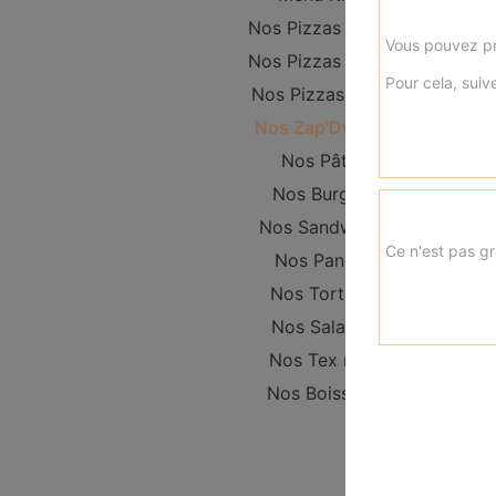
Nos Pizzas Junior
Vous pouvez pr
Nos Pizzas Senior
Pour cela, suive
Nos Pizzas Méga
Nos Zap'Dwichs
Nos Pâtes
Nos Burgers
Nos Sandwichs
Ce n'est pas gr
Nos Paninis
Nos Tortillas
Nos Salades
Nos Tex mex
Nos Boissons