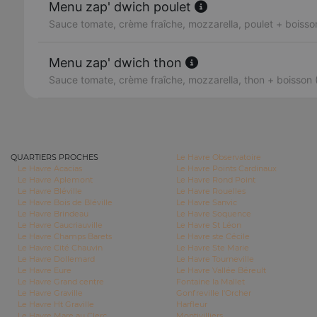
Menu zap' dwich poulet
Sauce tomate, crème fraîche, mozzarella, poulet + boisson
Menu zap' dwich thon
Sauce tomate, crème fraîche, mozzarella, thon + boisson 
QUARTIERS PROCHES
Le Havre Observatoire
Le Havre Acacias
Le Havre Points Cardinaux
Le Havre Aplemont
Le Havre Rond Point
Le Havre Bléville
Le Havre Rouelles
Le Havre Bois de Bléville
Le Havre Sanvic
Le Havre Brindeau
Le Havre Soquence
Le Havre Caucriauville
Le Havre St Léon
Le Havre Champs Barets
Le Havre ste Cécile
Le Havre Cité Chauvin
Le Havre Ste Marie
Le Havre Dollemard
Le Havre Tourneville
Le Havre Eure
Le Havre Vallée Béreult
Le Havre Grand centre
Fontaine la Mallet
Le Havre Graville
Gonfreville l'Orcher
Le Havre Ht Graville
Harfleur
Le Havre Mare au Clerc
Montivilliers