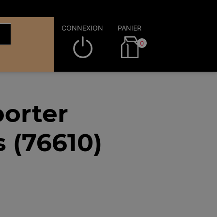
CONNEXION
PANIER
0
orter
 (76610)