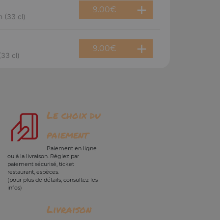
9.00
€
 (33 cl)
9.00
€
(33 cl)
Le choix du
paiement
Paiement en ligne
ou à la livraison. Réglez par
paiement sécurisé, ticket
restaurant, espèces.
(pour plus de détails, consultez les
infos)
Livraison