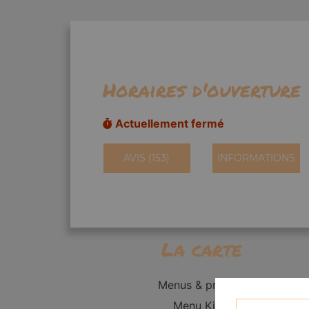
Horaires d'ouverture
Actuellement fermé
AVIS (153)
INFORMATIONS
La carte
Menus & promos
Menu Kid's