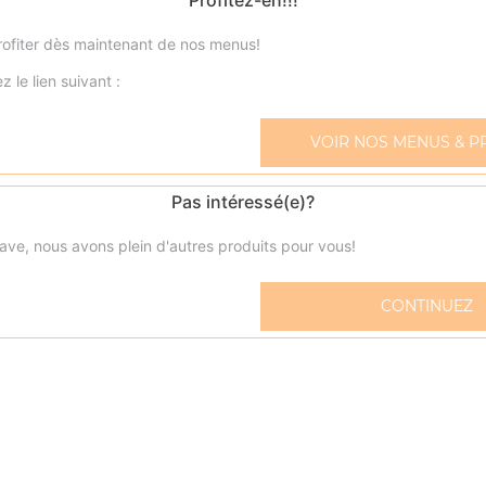
Profitez-en!!!
ofiter dès maintenant de nos menus!
z le lien suivant :
Zap' dwich viande hachée
VOIR NOS MENUS & P
Sauce tomate, crème fraîche, mozzarella, viande hachée
Pas intéressé(e)?
Zap' dwich jambon
Sauce tomate, crème fraîche, mozzarella, jambon
ave, nous avons plein d'autres produits pour vous!
Zap'dwich kebab
CONTINUEZ
Sauce tomate, crème fraîche, mozzarella, kebab
Zap'dwich saumon
Sauce tomate, crème fraîche, mozzarella, saumon
Zap' dwich poulet