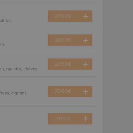
23.00
€
citron
23.00
€
an
23.00
€
n, raclette, chèvre
23.00
€
ives, oignons,
23.00
€