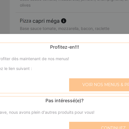
olives
capri méga
Base sauce tomate, mozzarella, bacon, raclette
nevada méga
Profitez-en!!!
Base sauce tomate, mozzarella, bacon, champignons, crè
ofiter dès maintenant de nos menus!
Calzone jambon méga
z le lien suivant :
Base sauce tomate, mozzarella, jambon, oeuf
VOIR NOS MENUS & P
Calzone viande hachée méga
Base sauce tomate, mozzarella, viande hachée, oeuf
Pas intéressé(e)?
ave, nous avons plein d'autres produits pour vous!
boursin méga
Base sauce tomate, mozzarella, viande hachée, boursin, 
CONTINUEZ