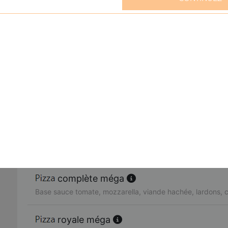
cesar méga
Base sauce tomate, mozzarella, viande hachée, raclette,
mexico méga
Base sauce tomate, mozzarella, viande hachée, merguez,
del casa méga
Base sauce tomate, mozzarella, viande hachée, chorizo, 
campione méga
Base sauce tomate, mozzarella, viande hachée, champig
complète méga
Base sauce tomate, mozzarella, viande hachée, lardons, 
royale méga