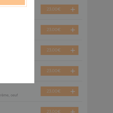
23.00
€
 double fromage
23.00
€
 poivrons
23.00
€
oignons
23.00
€
nons
23.00
€
crème, oeuf
23.00
€