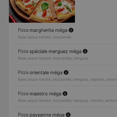
margherita méga
Base sauce tomate, mozzarella
spéciale merguez méga
Base sauce tomate, mozzarella, merguez
orientale méga
Base sauce tomate, mozzarella, merguez, oignons, poivro
maestro méga
Base sauce tomate, mozzarella, merguez, chorizo, jambo
paysanne méga