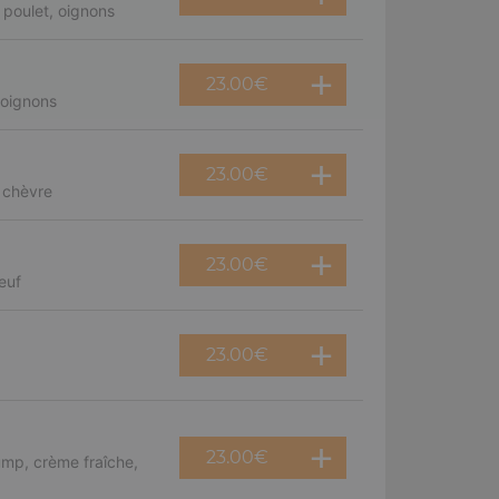
poulet, oignons
23.00
€
 oignons
23.00
€
 chèvre
23.00
€
euf
23.00
€
23.00
€
mp, crème fraîche,