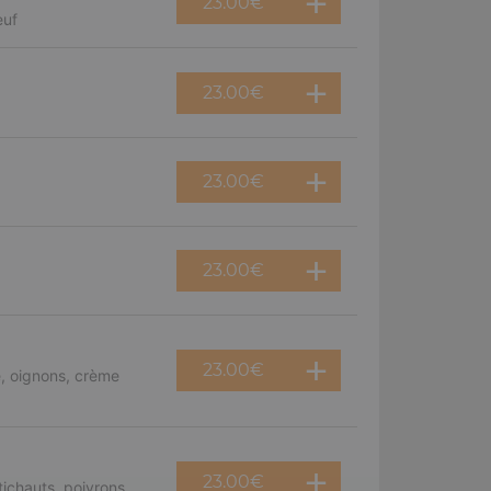
23.00
€
euf
23.00
€
23.00
€
23.00
€
23.00
€
, oignons, crème
23.00
€
ichauts, poivrons,