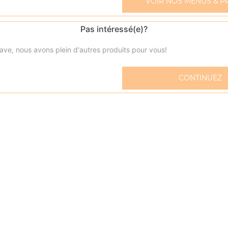
VOIR NOS MENUS & P
Pas intéressé(e)?
ave, nous avons plein d'autres produits pour vous!
Pepsi 33 cl
CONTINUEZ
Fanta citron 33 cl
Fanta orange 33 cl
Orangina 33 cl
Oasis 33 cl