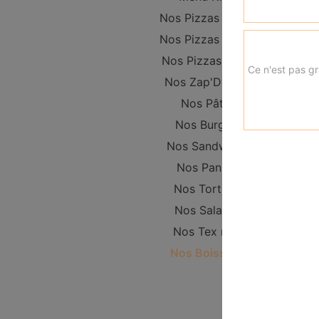
Nos Pizzas Junior
Nos Pizzas Senior
Nos Pizzas Méga
Ce n'est pas gr
Nos Zap'Dwichs
Nos Pâtes
Nos Burgers
Nos Sandwichs
Nos Paninis
Nos Tortillas
Nos Salades
Nos Tex mex
Nos Boissons