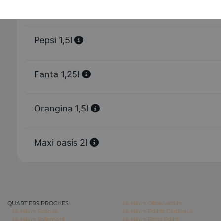
Eau minérale 33 cl
Pepsi 1,5l
Fanta 1,25l
Orangina 1,5l
Maxi oasis 2l
QUARTIERS PROCHES
Le Havre Observatoire
Le Havre Acacias
Le Havre Points Cardinaux
Le Havre Aplemont
Le Havre Rond Point