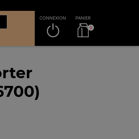
CONNEXION
PANIER
0
rter
6700)