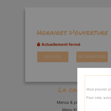
Horaires d'ouverture
Actuellement fermé
AVIS (153)
INFORMATIONS
La carte
Vous pouvez pr
Pour cela, suive
Menus & promos
Menu Kid's