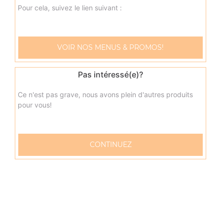
oeuf
Pour cela, suivez le lien suivant :
17.00
€
VOIR NOS MENUS & PROMOS!
napolitaine senior
Base sauce tomate, mozzarella, anchois, câpres, olives
Pas intéressé(e)?
17.00
€
Ce n'est pas grave, nous avons plein d'autres produits
pour vous!
pacifico senior
Base sauce tomate, mozzarella, saumon fumé, oeufs de
lump, crème fraîche, citron
CONTINUEZ
17.00
€
fruits de mer senior
Base sauce tomate, mozzarella, cocktail de fruits de mer,
citron