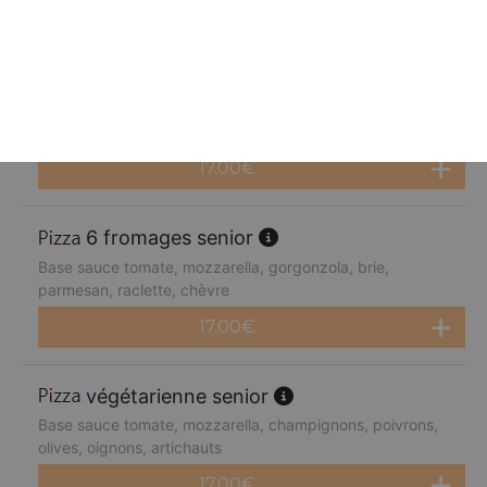
17.00
€
4 fromages senior
Base sauce tomate, mozzarella, gorgonzola, brie,
parmesan
17.00
€
6 fromages senior
Base sauce tomate, mozzarella, gorgonzola, brie,
parmesan, raclette, chèvre
17.00
€
végétarienne senior
Base sauce tomate, mozzarella, champignons, poivrons,
olives, oignons, artichauts
17.00
€