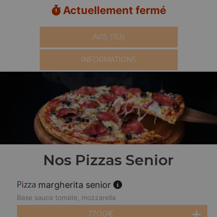
Actuellement fermé
AVIS (153)
INFORMATIONS
Nos Pizzas Senior
margherita senior
Base sauce tomate, mozzarella
17.00
€