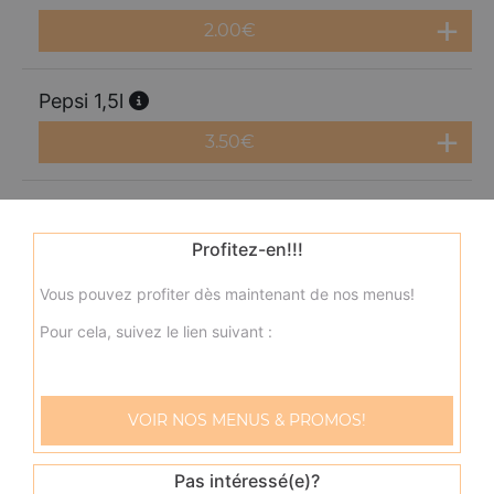
2.00
€
Pepsi 1,5l
3.50
€
Fanta 1,25l
Profitez-en!!!
3.50
€
Vous pouvez profiter dès maintenant de nos menus!
Orangina 1,5l
Pour cela, suivez le lien suivant :
3.50
€
VOIR NOS MENUS & PROMOS!
Maxi oasis 2l
4.00
€
Pas intéressé(e)?