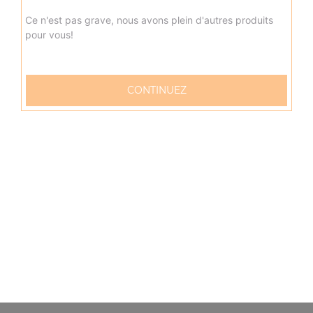
Ce n'est pas grave, nous avons plein d'autres produits
pour vous!
CONTINUEZ
57 rue Verdun
76600 LE HAVRE
Mentions légales