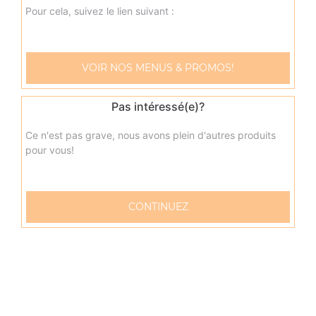
oeuf
Pour cela, suivez le lien suivant :
17.00
€
VOIR NOS MENUS & PROMOS!
napolitaine senior
Base sauce tomate, mozzarella, anchois, câpres, olives
Pas intéressé(e)?
17.00
€
Ce n'est pas grave, nous avons plein d'autres produits
pour vous!
pacifico senior
Base sauce tomate, mozzarella, saumon fumé, oeufs de
lump, crème fraîche, citron
CONTINUEZ
17.00
€
fruits de mer senior
Base sauce tomate, mozzarella, cocktail de fruits de mer,
citron