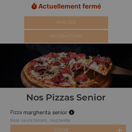
Actuellement fermé
AVIS (153)
INFORMATIONS
Nos Pizzas Senior
margherita senior
Base sauce tomate, mozzarella
17.00
€