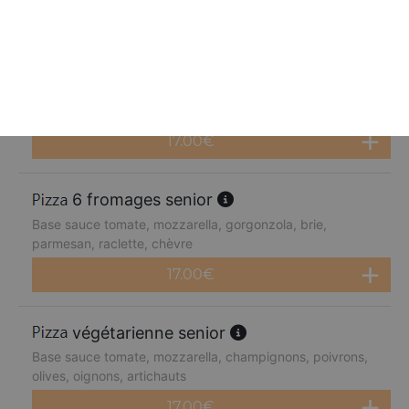
17.00
€
4 fromages senior
Base sauce tomate, mozzarella, gorgonzola, brie,
parmesan
17.00
€
6 fromages senior
Base sauce tomate, mozzarella, gorgonzola, brie,
parmesan, raclette, chèvre
17.00
€
végétarienne senior
Base sauce tomate, mozzarella, champignons, poivrons,
olives, oignons, artichauts
17.00
€