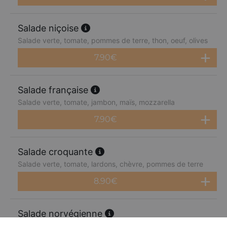
Salade niçoise
Salade verte, tomate, pommes de terre, thon, oeuf, olives
7.90
€
Salade française
Salade verte, tomate, jambon, maïs, mozzarella
7.90
€
Salade croquante
Salade verte, tomate, lardons, chèvre, pommes de terre
8.90
€
Salade norvégienne
Salade verte, tomate, saumon, citron