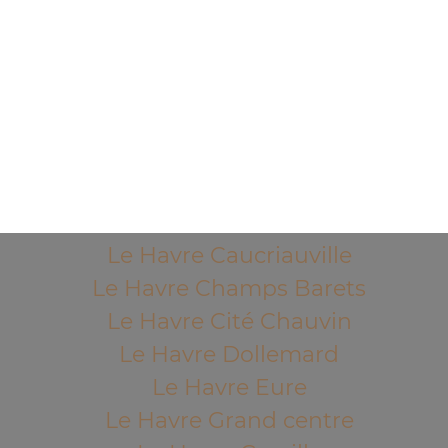
Mentions légales
QUARTIERS PROCHES
Le Havre Acacias
Le Havre Aplemont
Le Havre Bléville
Le Havre Bois de Bléville
Le Havre Brindeau
Le Havre Caucriauville
Le Havre Champs Barets
Le Havre Cité Chauvin
Le Havre Dollemard
Le Havre Eure
Le Havre Grand centre