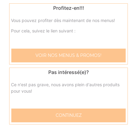
Profitez-en!!!
8.90
€
Vous pouvez profiter dès maintenant de nos menus!
Pour cela, suivez le lien suivant :
VOIR NOS MENUS & PROMOS!
Pas intéressé(e)?
Ce n'est pas grave, nous avons plein d'autres produits
pour vous!
57 rue Verdun
CONTINUEZ
76600 LE HAVRE