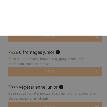
9.50
€
4 fromages junior
Base sauce tomate, mozzarella, gorgonzola, brie,
parmesan
9.50
€
6 fromages junior
Base sauce tomate, mozzarella, gorgonzola, brie,
parmesan, raclette, chèvre
9.50
€
végétarienne junior
Base sauce tomate, mozzarella, champignons, poivrons,
olives, oignons, artichauts
9.50
€