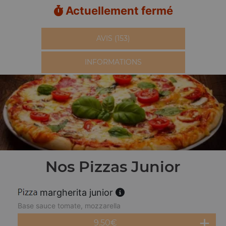
Actuellement fermé
AVIS (153)
INFORMATIONS
Nos Pizzas Junior
margherita junior
Base sauce tomate, mozzarella
9.50
€