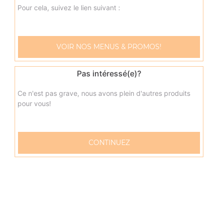
oeuf
Pour cela, suivez le lien suivant :
9.50
€
VOIR NOS MENUS & PROMOS!
napolitaine junior
Base sauce tomate, mozzarella, anchois, câpres, olives
Pas intéressé(e)?
9.50
€
Ce n'est pas grave, nous avons plein d'autres produits
pour vous!
pacifico junior
Base sauce tomate, mozzarella, saumon fumé, oeufs de
lump, crème fraîche, citron
CONTINUEZ
9.50
€
fruits de mer junior
Base sauce tomate, mozzarella, cocktail de fruits de mer,
citron