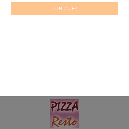
CONTINUEZ
Menu panini kebab
Mozzarella, tomates, kebab + boisson (33 cl)
6.50
€
Menu panini nutella
+ boisson (33 cl)
6.50
€