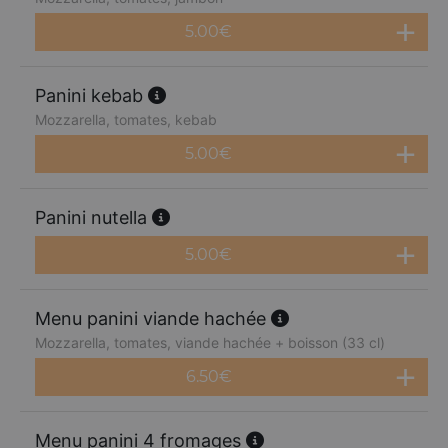
5.00
€
Panini kebab
Mozzarella, tomates, kebab
5.00
€
Panini nutella
5.00
€
Menu panini viande hachée
Mozzarella, tomates, viande hachée + boisson (33 cl)
6.50
€
Menu panini 4 fromages