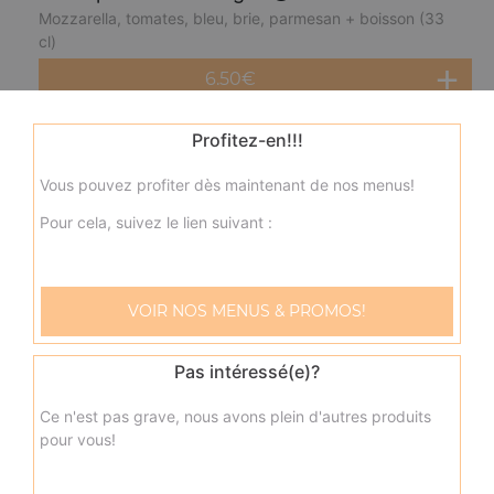
Mozzarella, tomates, bleu, brie, parmesan + boisson (33
cl)
6.50
€
Profitez-en!!!
Menu panini thon
Mozzarella, tomates, thon + boisson (33 cl)
Vous pouvez profiter dès maintenant de nos menus!
6.50
€
Pour cela, suivez le lien suivant :
Menu panini poulet
VOIR NOS MENUS & PROMOS!
Mozzarella, tomates, poulet + boisson (33 cl)
6.50
€
Pas intéressé(e)?
Ce n'est pas grave, nous avons plein d'autres produits
Menu panini jambon
pour vous!
Mozzarella, tomates, jambon + boisson (33 cl)
6.50
€