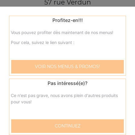
57 rue Verdun
76600 LE HAVRE
Profitez-en!!!
Mentions légales
Vous pouvez profiter dès maintenant de nos menus!
QUARTIERS PROCHES
Pour cela, suivez le lien suivant :
Le Havre Acacias
Le Havre Aplemont
VOIR NOS MENUS & PROMOS!
Le Havre Bléville
Le Havre Bois de Bléville
Pas intéressé(e)?
Le Havre Brindeau
Ce n'est pas grave, nous avons plein d'autres produits
Le Havre Caucriauville
pour vous!
Le Havre Champs Barets
Le Havre Cité Chauvin
CONTINUEZ
Le Havre Dollemard