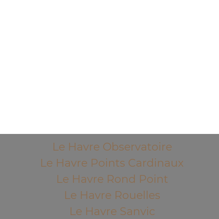
Le Havre Eure
Le Havre Grand centre
Le Havre Graville
Le Havre Ht Graville
Le Havre Mare au Clerc
Le Havre Mare Rouge
Le Havre Mont Gaillard
Le Havre Neiges
Le Havre Observatoire
Le Havre Points Cardinaux
Le Havre Rond Point
Le Havre Rouelles
Le Havre Sanvic