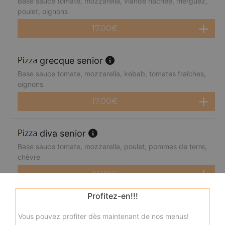
Base sauce tomate, mozzarella, viande hachée, merguez,
poulet, oignons
17.00
€
grecque senior
Base sauce tomate, mozzarella, kebab, tomates fraîches,
oignons
17.00
€
diva senior
Base sauce tomate, mozzarella, poulet, pommes de terre,
chèvre
17.00
€
Profitez-en!!!
neptune senior
Vous pouvez profiter dès maintenant de nos menus!
Base sauce tomate, mozzarella, thon, pommes de terre,