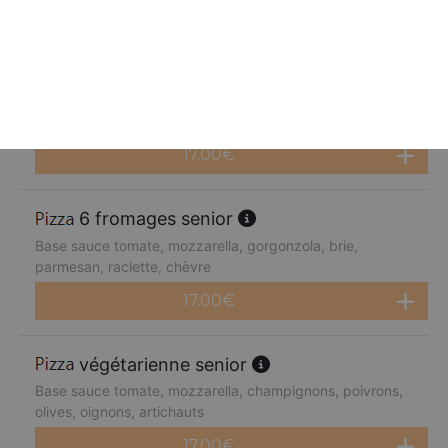
17.00
€
4 fromages senior
Base sauce tomate, mozzarella, gorgonzola, brie,
parmesan
17.00
€
6 fromages senior
Base sauce tomate, mozzarella, gorgonzola, brie,
parmesan, raclette, chèvre
17.00
€
végétarienne senior
Base sauce tomate, mozzarella, champignons, poivrons,
olives, oignons, artichauts
17.00
€