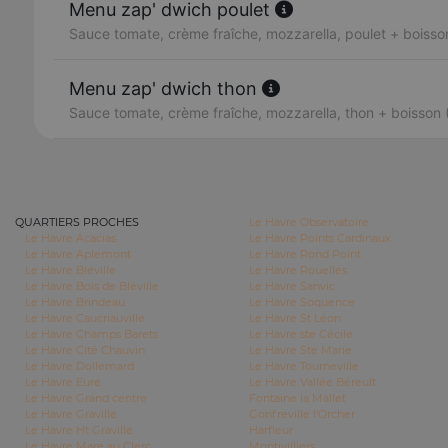
Menu zap' dwich poulet
Sauce tomate, crème fraîche, mozzarella, poulet + boisson
Menu zap' dwich thon
Sauce tomate, crème fraîche, mozzarella, thon + boisson 
QUARTIERS PROCHES
Le Havre Observatoire
Le Havre Acacias
Le Havre Points Cardinaux
Le Havre Aplemont
Le Havre Rond Point
Le Havre Bléville
Le Havre Rouelles
Le Havre Bois de Bléville
Le Havre Sanvic
Le Havre Brindeau
Le Havre Soquence
Le Havre Caucriauville
Le Havre St Léon
Le Havre Champs Barets
Le Havre ste Cécile
Le Havre Cité Chauvin
Le Havre Ste Marie
Le Havre Dollemard
Le Havre Tourneville
Le Havre Eure
Le Havre Vallée Béreult
Le Havre Grand centre
Fontaine la Mallet
Le Havre Graville
Gonfreville l'Orcher
Le Havre Ht Graville
Harfleur
Le Havre Mare au Clerc
Montivilliers