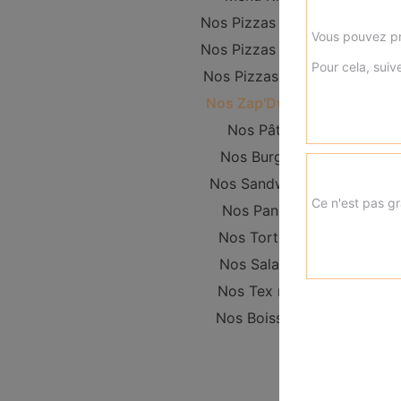
Nos Pizzas Junior
Vous pouvez pr
Nos Pizzas Senior
Pour cela, suive
Nos Pizzas Méga
Nos Zap'Dwichs
Nos Pâtes
Nos Burgers
Nos Sandwichs
Ce n'est pas gr
Nos Paninis
Nos Tortillas
Nos Salades
Nos Tex mex
Nos Boissons