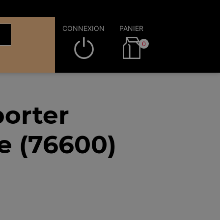
CONNEXION
PANIER
0
orter
e (76600)