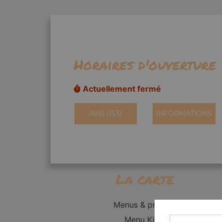
Horaires d'ouverture
Actuellement fermé
AVIS (153)
INFORMATIONS
La carte
Menus & promos
Menu Kid's