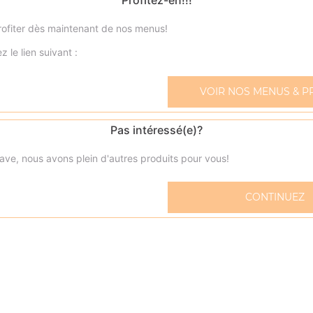
Profitez-en!!!
ofiter dès maintenant de nos menus!
z le lien suivant :
Zap' dwich viande hachée
VOIR NOS MENUS & P
Sauce tomate, crème fraîche, mozzarella, viande hachée
Pas intéressé(e)?
Zap' dwich jambon
Sauce tomate, crème fraîche, mozzarella, jambon
ave, nous avons plein d'autres produits pour vous!
Zap'dwich kebab
CONTINUEZ
Sauce tomate, crème fraîche, mozzarella, kebab
Zap'dwich saumon
Sauce tomate, crème fraîche, mozzarella, saumon
Zap' dwich poulet