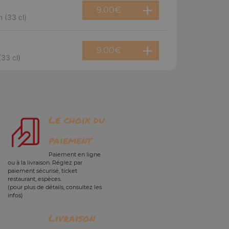
9.00
€
 (33 cl)
9.00
€
(33 cl)
Le choix du
paiement
Paiement en ligne
ou à la livraison. Réglez par
paiement sécurisé, ticket
restaurant, espèces.
(pour plus de détails, consultez les
infos)
Livraison