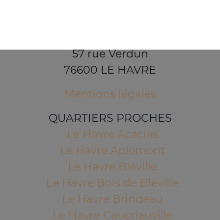
57 rue Verdun
76600 LE HAVRE
Mentions légales
QUARTIERS PROCHES
Le Havre Acacias
Le Havre Aplemont
Le Havre Bléville
Le Havre Bois de Bléville
Le Havre Brindeau
Le Havre Caucriauville