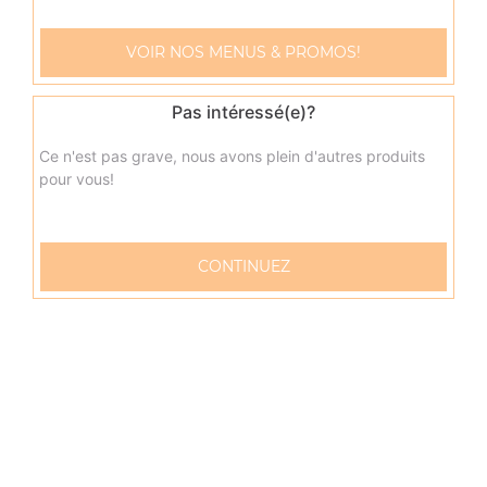
Menu sandwich kebab
VOIR NOS MENUS & PROMOS!
Kebab + frites + 1 boisson 33 cl
9.00
€
Pas intéressé(e)?
Ce n'est pas grave, nous avons plein d'autres produits
Menu sandwich chicken tikka
pour vous!
Cheddar, chicken tikka + frites + 1 boisson 33 cl
9.00
€
CONTINUEZ