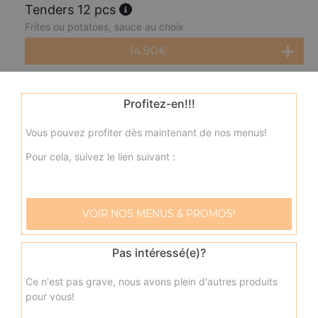
Tenders 12 pcs
Frites ou potatoes, sauce au choix
14.90
€
Onion rings 10 pcs
Profitez-en!!!
Frites ou potatoes, sauce au choix
Vous pouvez profiter dès maintenant de nos menus!
8.90
€
Pour cela, suivez le lien suivant :
Mozzarella sticks 8 pcs
Frites ou potatoes, sauce au choix
VOIR NOS MENUS & PROMOS!
8.90
€
Pas intéressé(e)?
Petite portion de frites
Ce n'est pas grave, nous avons plein d'autres produits
3.00
€
pour vous!