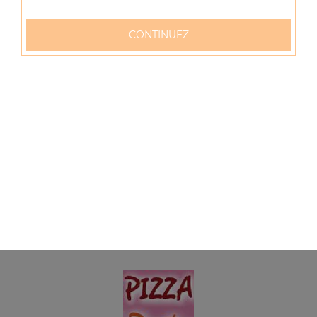
Grande portion de frites
CONTINUEZ
4.00
€
Petite pottion de potatoes
3.50
€
Grande portion de potatoes
4.50
€