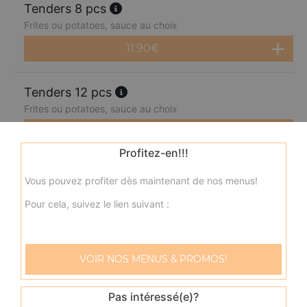
Tenders 8 pcs
Frites ou potatoes, sauce au choix
11.90
€
Tenders 12 pcs
Frites ou potatoes, sauce au choix
14.90
€
Profitez-en!!!
Onion rings 10 pcs
Vous pouvez profiter dès maintenant de nos menus!
Frites ou potatoes, sauce au choix
Pour cela, suivez le lien suivant :
8.90
€
Mozzarella sticks 8 pcs
VOIR NOS MENUS & PROMOS!
Frites ou potatoes, sauce au choix
Pas intéressé(e)?
8.90
€