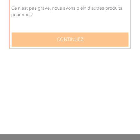
Ce n'est pas grave, nous avons plein d'autres produits
pour vous!
Petite portion de frites
3.00
€
CONTINUEZ
Grande portion de frites
4.00
€
Petite pottion de potatoes
3.50
€
Grande portion de potatoes
4.50
€