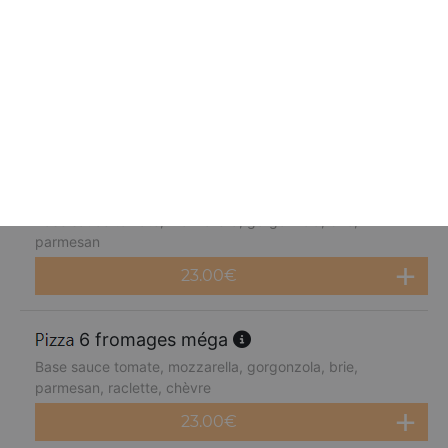
fruits de mer méga
Base sauce tomate, mozzarella, cocktail de fruits de mer,
citron
23.00
€
4 fromages méga
Base sauce tomate, mozzarella, gorgonzola, brie,
parmesan
23.00
€
6 fromages méga
Base sauce tomate, mozzarella, gorgonzola, brie,
parmesan, raclette, chèvre
23.00
€