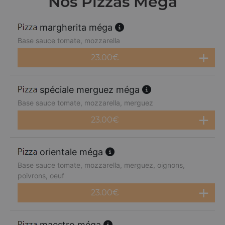
Nos Pizzas Méga
margherita méga
Base sauce tomate, mozzarella
23.00
€
spéciale merguez méga
Base sauce tomate, mozzarella, merguez
23.00
€
orientale méga
Base sauce tomate, mozzarella, merguez, oignons,
poivrons, oeuf
23.00
€
maestro méga