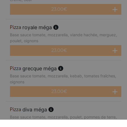
23.00
€
royale méga
Base sauce tomate, mozzarella, viande hachée, merguez,
poulet, oignons
23.00
€
grecque méga
Base sauce tomate, mozzarella, kebab, tomates fraîches,
oignons
23.00
€
diva méga
Base sauce tomate, mozzarella, poulet, pommes de terre,
chèvre