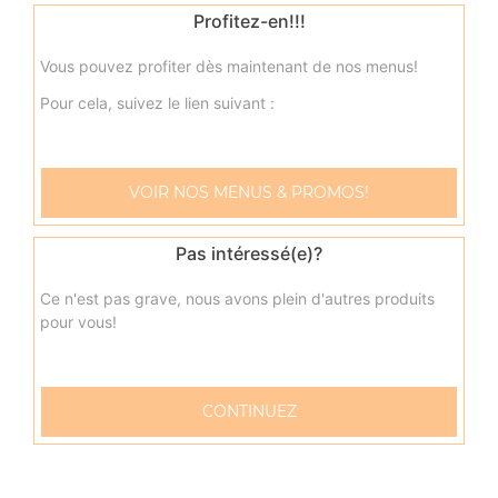
Profitez-en!!!
23.00
€
Vous pouvez profiter dès maintenant de nos menus!
neptune méga
Pour cela, suivez le lien suivant :
Base sauce tomate, mozzarella, thon, pommes de terre,
oeuf
23.00
€
VOIR NOS MENUS & PROMOS!
napolitaine méga
Pas intéressé(e)?
Base sauce tomate, mozzarella, anchois, câpres, olives
Ce n'est pas grave, nous avons plein d'autres produits
23.00
€
pour vous!
pacifico méga
CONTINUEZ
Base sauce tomate, mozzarella, saumon fumé, oeufs de
lump, crème fraîche, citron
23.00
€