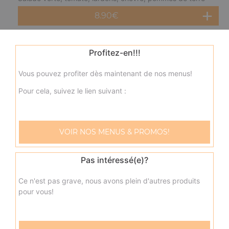
8.90
€
Salade norvégienne
Profitez-en!!!
Salade verte, tomate, saumon, citron
Vous pouvez profiter dès maintenant de nos menus!
8.90
€
Pour cela, suivez le lien suivant :
VOIR NOS MENUS & PROMOS!
Pas intéressé(e)?
Ce n'est pas grave, nous avons plein d'autres produits
pour vous!