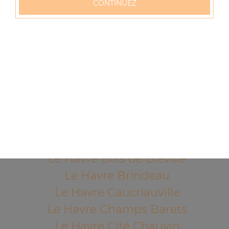
CONTINUEZ
57 rue Verdun
76600 LE HAVRE
Mentions légales
QUARTIERS PROCHES
Le Havre Acacias
Le Havre Aplemont
Le Havre Bléville
Le Havre Bois de Bléville
Le Havre Brindeau
Le Havre Caucriauville
Le Havre Champs Barets
Le Havre Cité Chauvin