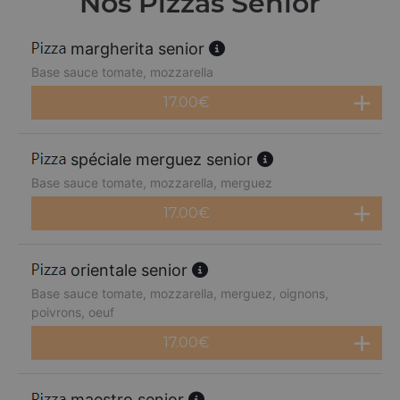
Nos Pizzas Senior
margherita senior
Base sauce tomate, mozzarella
17.00
€
spéciale merguez senior
Base sauce tomate, mozzarella, merguez
17.00
€
orientale senior
Base sauce tomate, mozzarella, merguez, oignons,
poivrons, oeuf
17.00
€
maestro senior