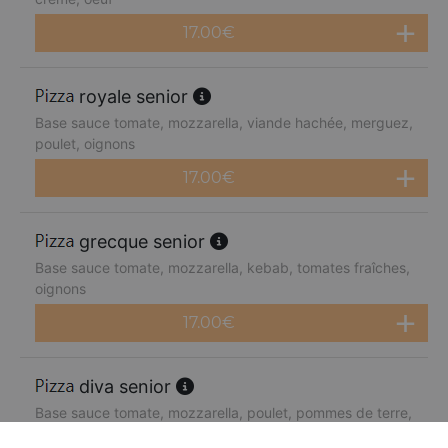
17.00
€
royale senior
Base sauce tomate, mozzarella, viande hachée, merguez,
poulet, oignons
17.00
€
grecque senior
Base sauce tomate, mozzarella, kebab, tomates fraîches,
oignons
17.00
€
diva senior
Base sauce tomate, mozzarella, poulet, pommes de terre,
chèvre