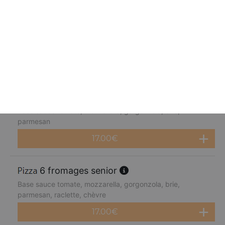
fruits de mer senior
Base sauce tomate, mozzarella, cocktail de fruits de mer,
citron
17.00
€
4 fromages senior
Base sauce tomate, mozzarella, gorgonzola, brie,
parmesan
17.00
€
6 fromages senior
Base sauce tomate, mozzarella, gorgonzola, brie,
parmesan, raclette, chèvre
17.00
€