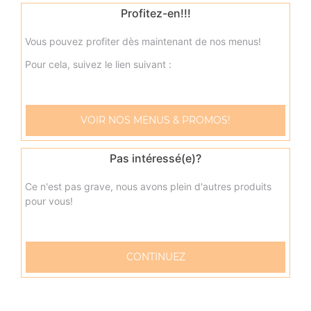
Profitez-en!!!
17.00
€
Vous pouvez profiter dès maintenant de nos menus!
neptune senior
Pour cela, suivez le lien suivant :
Base sauce tomate, mozzarella, thon, pommes de terre,
oeuf
17.00
€
VOIR NOS MENUS & PROMOS!
napolitaine senior
Pas intéressé(e)?
Base sauce tomate, mozzarella, anchois, câpres, olives
Ce n'est pas grave, nous avons plein d'autres produits
17.00
€
pour vous!
pacifico senior
CONTINUEZ
Base sauce tomate, mozzarella, saumon fumé, oeufs de
lump, crème fraîche, citron
17.00
€