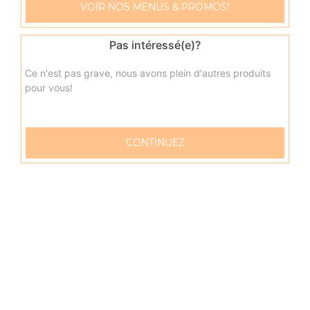
3.50
€
VOIR NOS MENUS & PROMOS!
Pas intéressé(e)?
Maxi oasis 2l
4.00
€
Ce n'est pas grave, nous avons plein d'autres produits
pour vous!
CONTINUEZ
57 rue Verdun