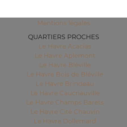
76600 LE HAVRE
Mentions légales
QUARTIERS PROCHES
Le Havre Acacias
Le Havre Aplemont
Le Havre Bléville
Le Havre Bois de Bléville
Le Havre Brindeau
Le Havre Caucriauville
Le Havre Champs Barets
Le Havre Cité Chauvin
Le Havre Dollemard