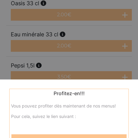
Oasis 33 cl
2.00
€
Eau minérale 33 cl
2.00
€
Pepsi 1,5l
3.50
€
Profitez-en!!!
Fanta 1,25l
Vous pouvez profiter dès maintenant de nos menus!
3.50
€
Pour cela, suivez le lien suivant :
Orangina 1,5l