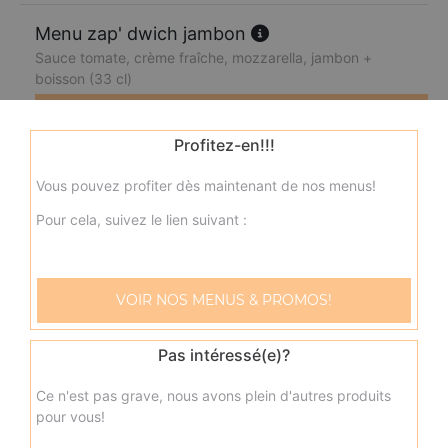
Menu zap' dwich jambon
Sauce tomate, crème fraîche, mozzarella, jambon +
boisson (33 cl)
9.00
€
Profitez-en!!!
Menu zap'dwich kebab
Vous pouvez profiter dès maintenant de nos menus!
Sauce tomate, crème fraîche, mozzarella, kebab +
Pour cela, suivez le lien suivant :
boisson (33 cl)
9.00
€
VOIR NOS MENUS & PROMOS!
Menu zap'dwich saumon
Sauce tomate, crème fraîche, mozzarella, saumon +
Pas intéressé(e)?
boisson (33 cl)
Ce n'est pas grave, nous avons plein d'autres produits
9.00
€
pour vous!