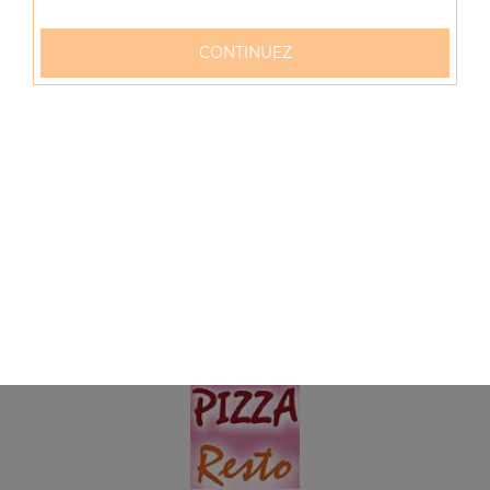
Menu zap' dwich poulet
Sauce tomate, crème fraîche, mozzarella, poulet +
CONTINUEZ
boisson (33 cl)
9.00
€
Menu zap' dwich thon
Sauce tomate, crème fraîche, mozzarella, thon + boisson
(33 cl)
9.00
€