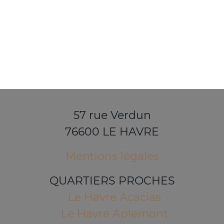
57 rue Verdun
76600 LE HAVRE
Mentions légales
QUARTIERS PROCHES
Le Havre Acacias
Le Havre Aplemont