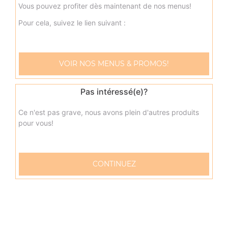
Vous pouvez profiter dès maintenant de nos menus!
Menu sandwich américain steak
Pour cela, suivez le lien suivant :
Cheddar, viande hachée + frites + 1 boisson 33 cl
9.00
€
VOIR NOS MENUS & PROMOS!
Menu sandwich kebab
Pas intéressé(e)?
Kebab + frites + 1 boisson 33 cl
9.00
€
Ce n'est pas grave, nous avons plein d'autres produits
pour vous!
Menu sandwich chicken tikka
Cheddar, chicken tikka + frites + 1 boisson 33 cl
CONTINUEZ
9.00
€