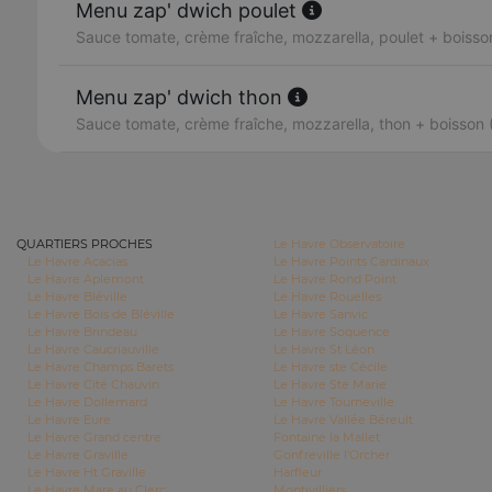
Menu zap' dwich poulet
Sauce tomate, crème fraîche, mozzarella, poulet + boisson
Menu zap' dwich thon
Sauce tomate, crème fraîche, mozzarella, thon + boisson 
QUARTIERS PROCHES
Le Havre Observatoire
Le Havre Acacias
Le Havre Points Cardinaux
Le Havre Aplemont
Le Havre Rond Point
Le Havre Bléville
Le Havre Rouelles
Le Havre Bois de Bléville
Le Havre Sanvic
Le Havre Brindeau
Le Havre Soquence
Le Havre Caucriauville
Le Havre St Léon
Le Havre Champs Barets
Le Havre ste Cécile
Le Havre Cité Chauvin
Le Havre Ste Marie
Le Havre Dollemard
Le Havre Tourneville
Le Havre Eure
Le Havre Vallée Béreult
Le Havre Grand centre
Fontaine la Mallet
Le Havre Graville
Gonfreville l'Orcher
Le Havre Ht Graville
Harfleur
Le Havre Mare au Clerc
Montivilliers