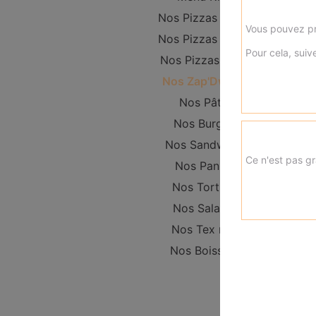
Nos Pizzas Junior
Vous pouvez pr
Nos Pizzas Senior
Pour cela, suive
Nos Pizzas Méga
Nos Zap'Dwichs
Nos Pâtes
Nos Burgers
Nos Sandwichs
Ce n'est pas gr
Nos Paninis
Nos Tortillas
Nos Salades
Nos Tex mex
Nos Boissons