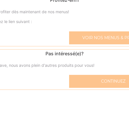
Profitez-en!!!
ofiter dès maintenant de nos menus!
z le lien suivant :
Zap' dwich viande hachée
VOIR NOS MENUS & P
Sauce tomate, crème fraîche, mozzarella, viande hachée
Pas intéressé(e)?
Zap' dwich jambon
Sauce tomate, crème fraîche, mozzarella, jambon
ave, nous avons plein d'autres produits pour vous!
Zap'dwich kebab
CONTINUEZ
Sauce tomate, crème fraîche, mozzarella, kebab
Zap'dwich saumon
Sauce tomate, crème fraîche, mozzarella, saumon
Zap' dwich poulet