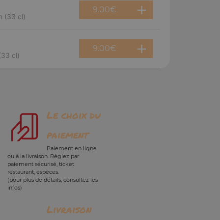
9.00
€
 (33 cl)
9.00
€
(33 cl)
Le choix du
paiement
Paiement en ligne
ou à la livraison. Réglez par
paiement sécurisé, ticket
restaurant, espèces.
(pour plus de détails, consultez les
infos)
Livraison