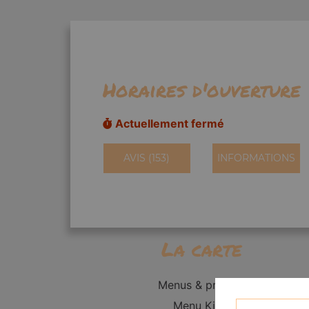
Horaires d'ouverture
Actuellement fermé
AVIS (153)
INFORMATIONS
La carte
Menus & promos
Menu Kid's