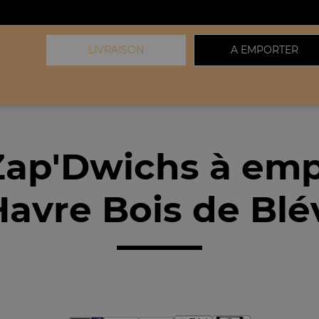
LIVRAISON
A EMPORTER
Zap'Dwichs à emp
avre Bois de Blév