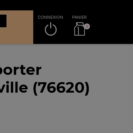
CONNEXION
PANIER
0
orter
ille (76620)