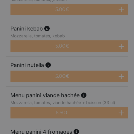
5.00
€
Panini kebab
Mozzarella, tomates, kebab
5.00
€
Panini nutella
5.00
€
Menu panini viande hachée
Mozzarella, tomates, viande hachée + boisson (33 cl)
6.50
€
Menu panini 4 fromages