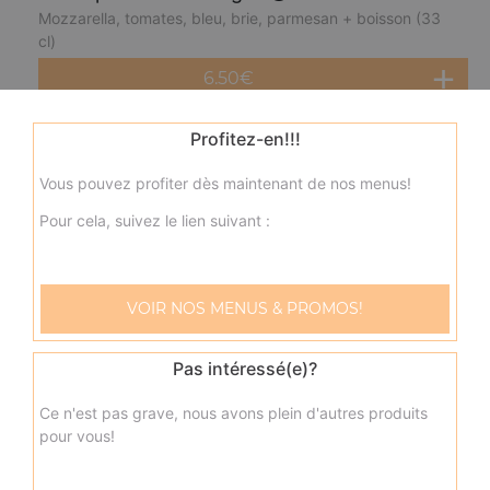
Mozzarella, tomates, bleu, brie, parmesan + boisson (33
cl)
6.50
€
Profitez-en!!!
Menu panini thon
Mozzarella, tomates, thon + boisson (33 cl)
Vous pouvez profiter dès maintenant de nos menus!
6.50
€
Pour cela, suivez le lien suivant :
Menu panini poulet
VOIR NOS MENUS & PROMOS!
Mozzarella, tomates, poulet + boisson (33 cl)
6.50
€
Pas intéressé(e)?
Ce n'est pas grave, nous avons plein d'autres produits
Menu panini jambon
pour vous!
Mozzarella, tomates, jambon + boisson (33 cl)
6.50
€