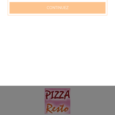
CONTINUEZ
Menu panini kebab
Mozzarella, tomates, kebab + boisson (33 cl)
6.50
€
Menu panini nutella
+ boisson (33 cl)
6.50
€