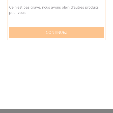
Ce n'est pas grave, nous avons plein d'autres produits
pour vous!
CONTINUEZ
57 rue Verdun
76600 LE HAVRE
Mentions légales