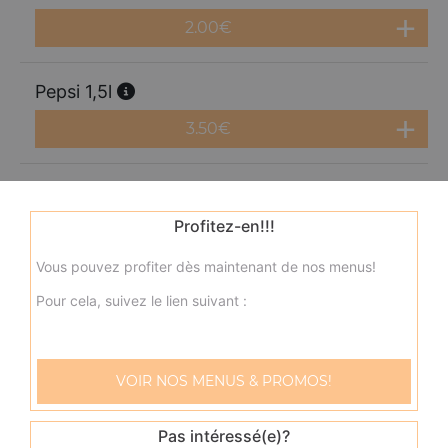
2.00
€
Pepsi 1,5l
3.50
€
Fanta 1,25l
Profitez-en!!!
3.50
€
Vous pouvez profiter dès maintenant de nos menus!
Orangina 1,5l
Pour cela, suivez le lien suivant :
3.50
€
VOIR NOS MENUS & PROMOS!
Maxi oasis 2l
4.00
€
Pas intéressé(e)?