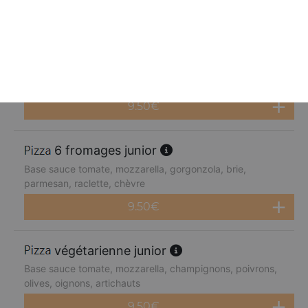
9.50
€
4 fromages junior
Base sauce tomate, mozzarella, gorgonzola, brie,
parmesan
9.50
€
6 fromages junior
Base sauce tomate, mozzarella, gorgonzola, brie,
parmesan, raclette, chèvre
9.50
€
végétarienne junior
Base sauce tomate, mozzarella, champignons, poivrons,
olives, oignons, artichauts
9.50
€