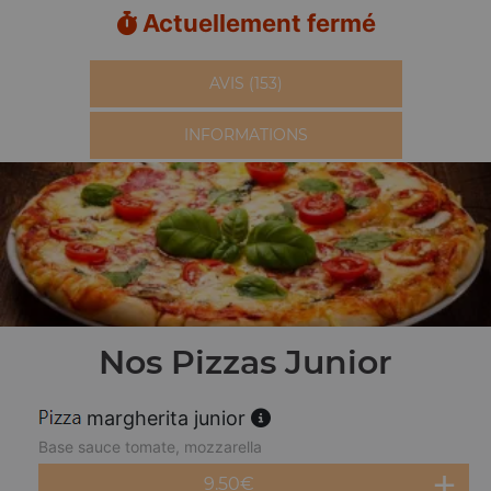
Actuellement fermé
AVIS (153)
INFORMATIONS
Nos Pizzas Junior
margherita junior
Base sauce tomate, mozzarella
9.50
€