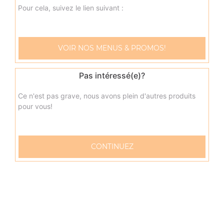
oeuf
Pour cela, suivez le lien suivant :
9.50
€
VOIR NOS MENUS & PROMOS!
napolitaine junior
Base sauce tomate, mozzarella, anchois, câpres, olives
Pas intéressé(e)?
9.50
€
Ce n'est pas grave, nous avons plein d'autres produits
pour vous!
pacifico junior
Base sauce tomate, mozzarella, saumon fumé, oeufs de
lump, crème fraîche, citron
CONTINUEZ
9.50
€
fruits de mer junior
Base sauce tomate, mozzarella, cocktail de fruits de mer,
citron