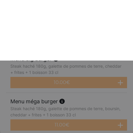
Menu végétarien burger
Galette de pommes de terre, cheddar + frites + 1 boisson
33 cl
6.50
€
Menu big burger
Steak haché 180g, galette de pommes de terre, cheddar
+ frites + 1 boisson 33 cl
10.00
€
Menu méga burger
Steak haché 180g, galette de pommes de terre, boursin,
cheddar + frites + 1 boisson 33 cl
11.00
€