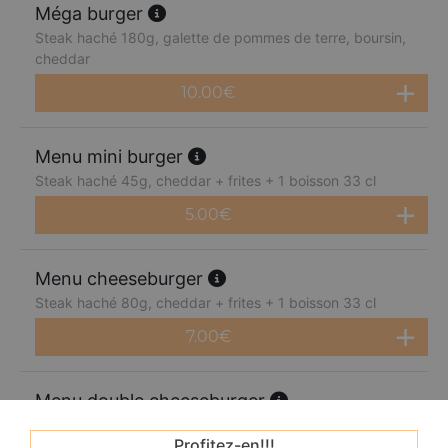
Méga burger
Steak haché 180g, galette de pommes de terre, boursin,
cheddar
10.00
€
Menu mini burger
Steak haché 45g, cheddar + frites + 1 boisson 33 cl
5.00
€
Menu cheeseburger
Steak haché 80g, cheddar + frites + 1 boisson 33 cl
7.00
€
Menu double cheeseburger
Steak haché 80g, galette de pommes de terre, cheddar
Profitez-en!!!
+ frites + 1 boisson 33 cl