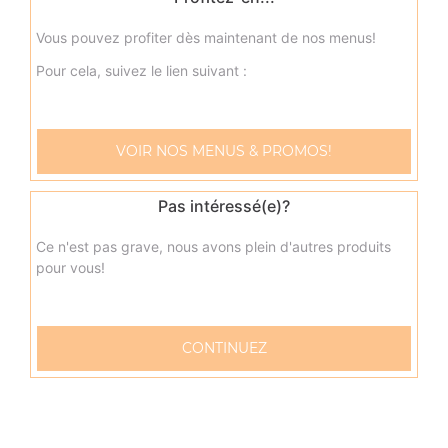
8.50
€
Vous pouvez profiter dès maintenant de nos menus!
Pour cela, suivez le lien suivant :
Menu bacon burger
Steak haché 80g, bacon, cheddar + frites + 1 boisson 33
cl
VOIR NOS MENUS & PROMOS!
8.00
€
Pas intéressé(e)?
Menu boursin burger
Ce n'est pas grave, nous avons plein d'autres produits
Steak haché 80g, boursin, cheddar + frites + 1 boisson
pour vous!
33 cl
8.00
€
CONTINUEZ
Menu raclette burger
Steak haché 80g, raclette + frites + 1 boisson 33 cl
8.50
€