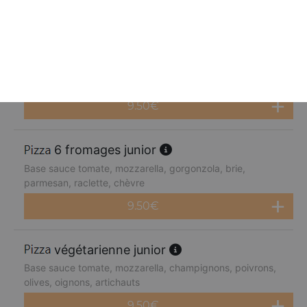
9.50
€
4 fromages junior
Base sauce tomate, mozzarella, gorgonzola, brie,
parmesan
9.50
€
6 fromages junior
Base sauce tomate, mozzarella, gorgonzola, brie,
parmesan, raclette, chèvre
9.50
€
végétarienne junior
Base sauce tomate, mozzarella, champignons, poivrons,
olives, oignons, artichauts
9.50
€