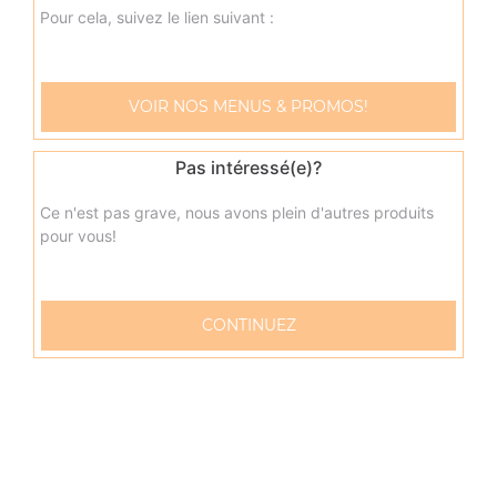
oeuf
Pour cela, suivez le lien suivant :
9.50
€
VOIR NOS MENUS & PROMOS!
napolitaine junior
Base sauce tomate, mozzarella, anchois, câpres, olives
Pas intéressé(e)?
9.50
€
Ce n'est pas grave, nous avons plein d'autres produits
pour vous!
pacifico junior
Base sauce tomate, mozzarella, saumon fumé, oeufs de
lump, crème fraîche, citron
CONTINUEZ
9.50
€
fruits de mer junior
Base sauce tomate, mozzarella, cocktail de fruits de mer,
citron