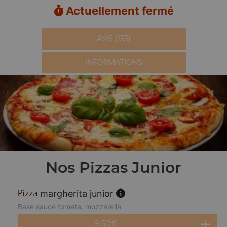
Actuellement fermé
AVIS (153)
INFORMATIONS
Nos Pizzas Junior
margherita junior
Base sauce tomate, mozzarella
9.50
€