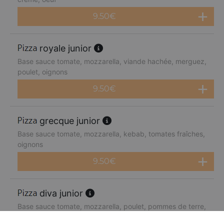
9.50
€
royale junior
Base sauce tomate, mozzarella, viande hachée, merguez,
poulet, oignons
9.50
€
grecque junior
Base sauce tomate, mozzarella, kebab, tomates fraîches,
oignons
9.50
€
diva junior
Base sauce tomate, mozzarella, poulet, pommes de terre,
chèvre