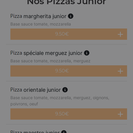
Nos Pizzas Junior
margherita junior
Base sauce tomate, mozzarella
9.50
€
spéciale merguez junior
Base sauce tomate, mozzarella, merguez
9.50
€
orientale junior
Base sauce tomate, mozzarella, merguez, oignons,
poivrons, oeuf
9.50
€
maestro junior