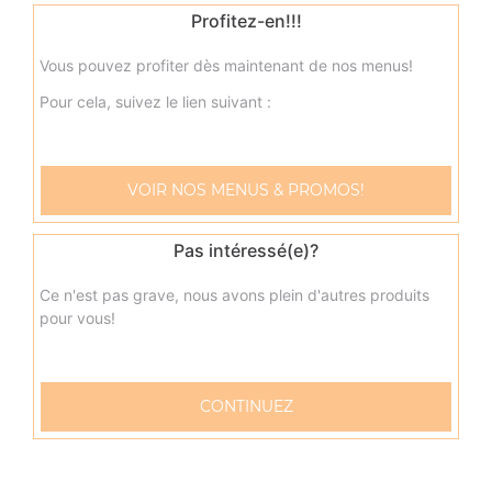
Profitez-en!!!
9.50
€
Vous pouvez profiter dès maintenant de nos menus!
neptune junior
Pour cela, suivez le lien suivant :
Base sauce tomate, mozzarella, thon, pommes de terre,
oeuf
9.50
€
VOIR NOS MENUS & PROMOS!
napolitaine junior
Pas intéressé(e)?
Base sauce tomate, mozzarella, anchois, câpres, olives
Ce n'est pas grave, nous avons plein d'autres produits
9.50
€
pour vous!
pacifico junior
CONTINUEZ
Base sauce tomate, mozzarella, saumon fumé, oeufs de
lump, crème fraîche, citron
9.50
€