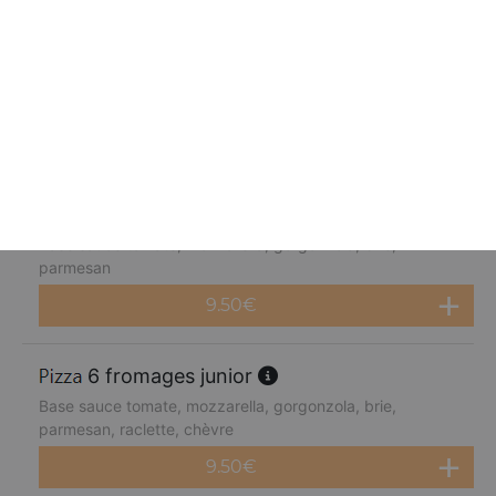
fruits de mer junior
Base sauce tomate, mozzarella, cocktail de fruits de mer,
citron
9.50
€
4 fromages junior
Base sauce tomate, mozzarella, gorgonzola, brie,
parmesan
9.50
€
6 fromages junior
Base sauce tomate, mozzarella, gorgonzola, brie,
parmesan, raclette, chèvre
9.50
€