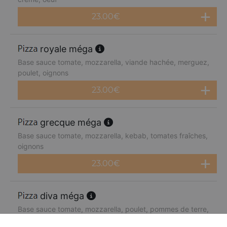
23.00
€
royale méga
Base sauce tomate, mozzarella, viande hachée, merguez,
poulet, oignons
23.00
€
grecque méga
Base sauce tomate, mozzarella, kebab, tomates fraîches,
oignons
23.00
€
diva méga
Base sauce tomate, mozzarella, poulet, pommes de terre,
chèvre