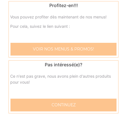
Profitez-en!!!
23.00
€
Vous pouvez profiter dès maintenant de nos menus!
neptune méga
Pour cela, suivez le lien suivant :
Base sauce tomate, mozzarella, thon, pommes de terre,
oeuf
23.00
€
VOIR NOS MENUS & PROMOS!
napolitaine méga
Pas intéressé(e)?
Base sauce tomate, mozzarella, anchois, câpres, olives
Ce n'est pas grave, nous avons plein d'autres produits
23.00
€
pour vous!
pacifico méga
CONTINUEZ
Base sauce tomate, mozzarella, saumon fumé, oeufs de
lump, crème fraîche, citron
23.00
€