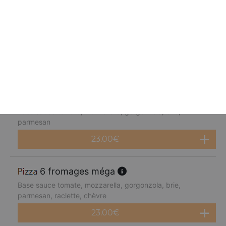
fruits de mer méga
Base sauce tomate, mozzarella, cocktail de fruits de mer,
citron
23.00
€
4 fromages méga
Base sauce tomate, mozzarella, gorgonzola, brie,
parmesan
23.00
€
6 fromages méga
Base sauce tomate, mozzarella, gorgonzola, brie,
parmesan, raclette, chèvre
23.00
€