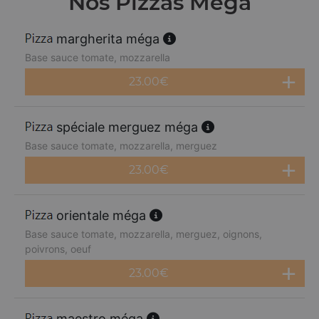
Nos Pizzas Méga
margherita méga
Base sauce tomate, mozzarella
23.00
€
spéciale merguez méga
Base sauce tomate, mozzarella, merguez
23.00
€
orientale méga
Base sauce tomate, mozzarella, merguez, oignons,
poivrons, oeuf
23.00
€
maestro méga