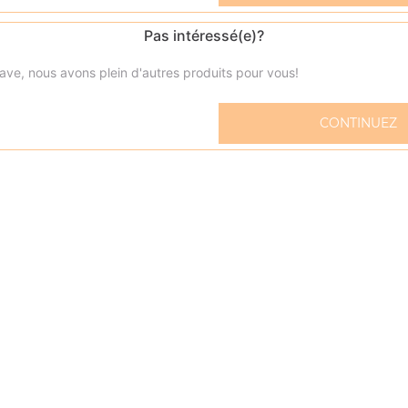
Pas intéressé(e)?
ave, nous avons plein d'autres produits pour vous!
Menu kid's nuggets
CONTINUEZ
5 nuggets + frites 1 capri-sun + bonbons
Menu kid's cheeseburger
2 mini cheeseburger + frites 1 capri-sun + bonbons