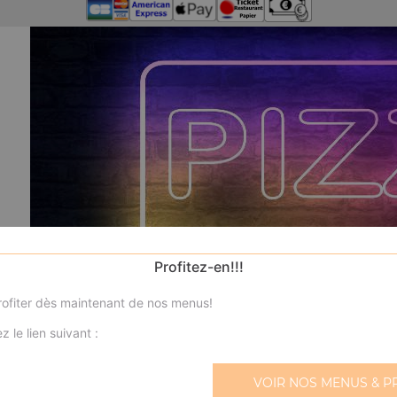
Profitez-en!!!
ofiter dès maintenant de nos menus!
z le lien suivant :
VOIR NOS MENUS & P