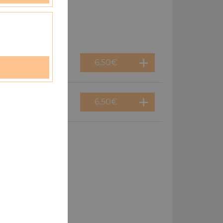
6.50
€
6.50
€