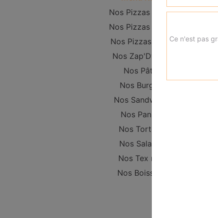
Nos Pizzas Junior
Nos Pizzas Senior
Ce n'est pas gr
Nos Pizzas Méga
Nos Zap'Dwichs
Nos Pâtes
Nos Burgers
Nos Sandwichs
Nos Paninis
Nos Tortillas
Nos Salades
Nos Tex mex
Nos Boissons