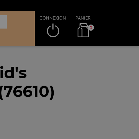
CONNEXION
PANIER
0
id's
(76610)