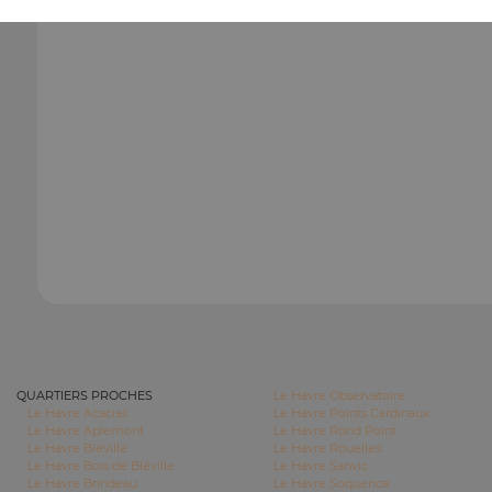
QUARTIERS PROCHES
Le Havre Observatoire
Le Havre Acacias
Le Havre Points Cardinaux
Le Havre Aplemont
Le Havre Rond Point
Le Havre Bléville
Le Havre Rouelles
Le Havre Bois de Bléville
Le Havre Sanvic
Le Havre Brindeau
Le Havre Soquence