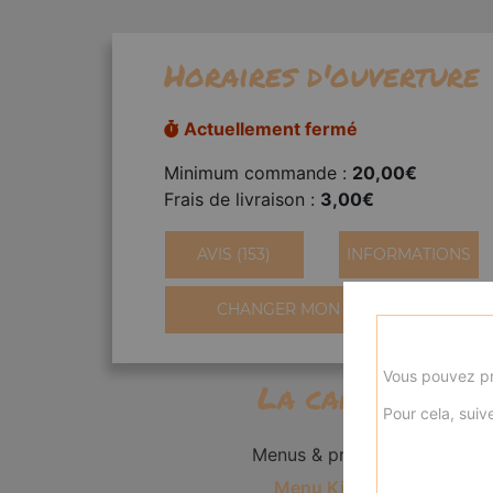
Horaires d'ouverture
Actuellement fermé
Minimum commande :
20,00€
Frais de livraison :
3,00€
AVIS (153)
INFORMATIONS
CHANGER MON QUARTIER
Vous pouvez pr
La carte
Pour cela, suive
Menus & promos
Menu Kid's