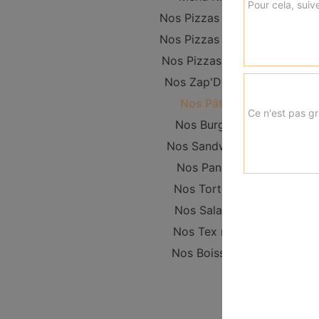
Pour cela, suive
Nos Pizzas Junior
Nos Pizzas Senior
Nos Pizzas Méga
Nos Zap'Dwichs
Nos Pâtes
Ce n'est pas gr
Nos Burgers
Nos Sandwichs
Nos Paninis
Nos Tortillas
Nos Salades
Nos Tex mex
Nos Boissons