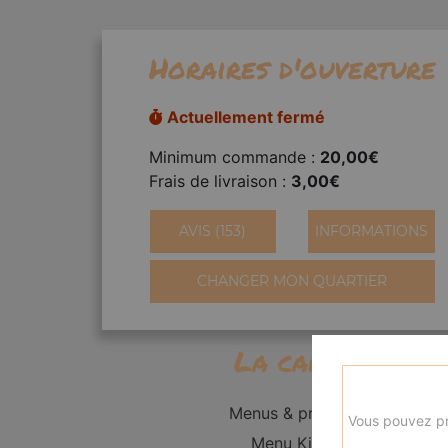
Horaires d'ouverture
Actuellement fermé
Minimum commande :
20,00€
Frais de livraison :
3,00€
AVIS (153)
INFORMATIONS
CHANGER MON QUARTIER
La carte
Menus & promos
Vous pouvez pr
Menu Kid's