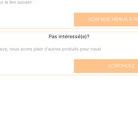
z le lien suivant :
VOIR NOS MENUS & P
Tagliatelle bolognaise
Pas intéressé(e)?
Sauce tomate, viande hachée
ave, nous avons plein d'autres produits pour vous!
Tagliatelle poulet
CONTINUEZ
Crème fraîche, poulet, oignons
Tagliatelle carbonara
Crème fraîche, lardons
Tagliatelle 4 fromages
Crème fraîche, assortiments de fromages