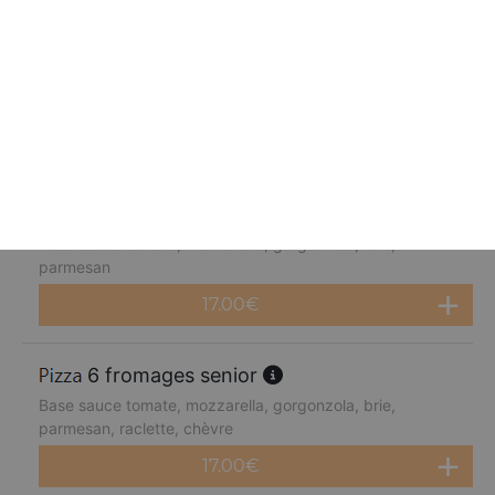
fruits de mer senior
Base sauce tomate, mozzarella, cocktail de fruits de mer,
citron
17.00
€
4 fromages senior
Base sauce tomate, mozzarella, gorgonzola, brie,
parmesan
17.00
€
6 fromages senior
Base sauce tomate, mozzarella, gorgonzola, brie,
parmesan, raclette, chèvre
17.00
€