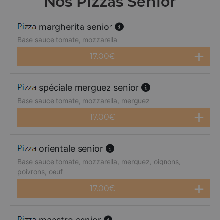
Nos Pizzas Senior
margherita senior
Base sauce tomate, mozzarella
17.00
€
spéciale merguez senior
Base sauce tomate, mozzarella, merguez
17.00
€
orientale senior
Base sauce tomate, mozzarella, merguez, oignons,
poivrons, oeuf
17.00
€
maestro senior