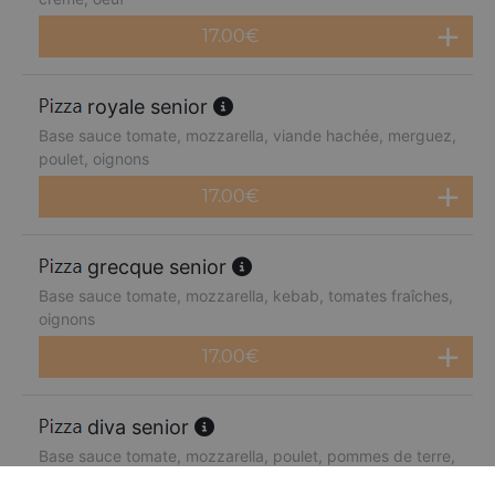
17.00
€
royale senior
Base sauce tomate, mozzarella, viande hachée, merguez,
poulet, oignons
17.00
€
grecque senior
Base sauce tomate, mozzarella, kebab, tomates fraîches,
oignons
17.00
€
diva senior
Base sauce tomate, mozzarella, poulet, pommes de terre,
chèvre