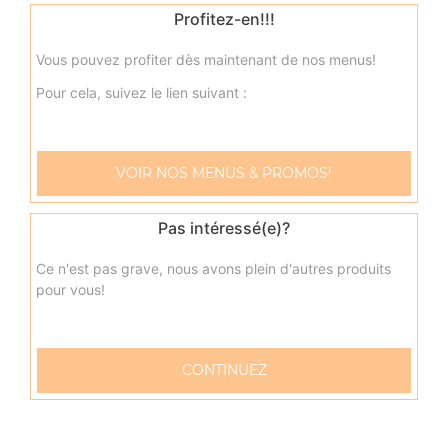
Profitez-en!!!
17.00
€
Vous pouvez profiter dès maintenant de nos menus!
neptune senior
Pour cela, suivez le lien suivant :
Base sauce tomate, mozzarella, thon, pommes de terre,
oeuf
17.00
€
VOIR NOS MENUS & PROMOS!
napolitaine senior
Pas intéressé(e)?
Base sauce tomate, mozzarella, anchois, câpres, olives
Ce n'est pas grave, nous avons plein d'autres produits
17.00
€
pour vous!
pacifico senior
CONTINUEZ
Base sauce tomate, mozzarella, saumon fumé, oeufs de
lump, crème fraîche, citron
17.00
€