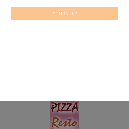
Menu zap' dwich poulet
Sauce tomate, crème fraîche, mozzarella, poulet +
CONTINUEZ
boisson (33 cl)
9.00
€
Menu zap' dwich thon
Sauce tomate, crème fraîche, mozzarella, thon + boisson
(33 cl)
9.00
€