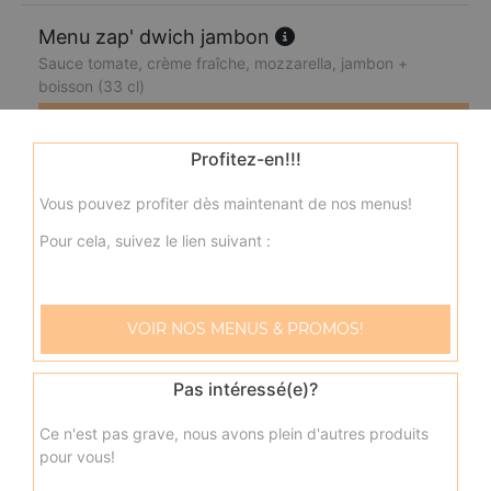
Menu zap' dwich jambon
Sauce tomate, crème fraîche, mozzarella, jambon +
boisson (33 cl)
9.00
€
Profitez-en!!!
Menu zap'dwich kebab
Vous pouvez profiter dès maintenant de nos menus!
Sauce tomate, crème fraîche, mozzarella, kebab +
Pour cela, suivez le lien suivant :
boisson (33 cl)
9.00
€
VOIR NOS MENUS & PROMOS!
Menu zap'dwich saumon
Sauce tomate, crème fraîche, mozzarella, saumon +
Pas intéressé(e)?
boisson (33 cl)
Ce n'est pas grave, nous avons plein d'autres produits
9.00
€
pour vous!