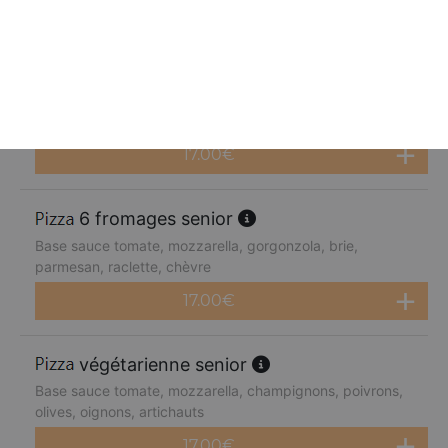
17.00
€
4 fromages senior
Base sauce tomate, mozzarella, gorgonzola, brie,
parmesan
17.00
€
6 fromages senior
Base sauce tomate, mozzarella, gorgonzola, brie,
parmesan, raclette, chèvre
17.00
€
végétarienne senior
Base sauce tomate, mozzarella, champignons, poivrons,
olives, oignons, artichauts
17.00
€