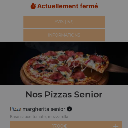
Actuellement fermé
AVIS (153)
INFORMATIONS
Nos Pizzas Senior
margherita senior
Base sauce tomate, mozzarella
17.00
€