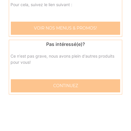
oeuf
Pour cela, suivez le lien suivant :
17.00
€
VOIR NOS MENUS & PROMOS!
napolitaine senior
Base sauce tomate, mozzarella, anchois, câpres, olives
Pas intéressé(e)?
17.00
€
Ce n'est pas grave, nous avons plein d'autres produits
pour vous!
pacifico senior
Base sauce tomate, mozzarella, saumon fumé, oeufs de
lump, crème fraîche, citron
CONTINUEZ
17.00
€
fruits de mer senior
Base sauce tomate, mozzarella, cocktail de fruits de mer,
citron