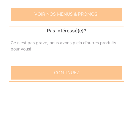
Menu sandwich kebab
VOIR NOS MENUS & PROMOS!
Kebab + frites + 1 boisson 33 cl
9.00
€
Pas intéressé(e)?
Ce n'est pas grave, nous avons plein d'autres produits
Menu sandwich chicken tikka
pour vous!
Cheddar, chicken tikka + frites + 1 boisson 33 cl
9.00
€
CONTINUEZ