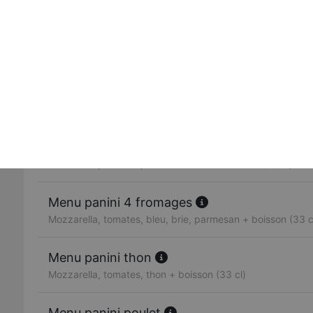
Mozzarella, tomates, jambon
Panini kebab
Mozzarella, tomates, kebab
Panini nutella
Menu panini viande hachée
Mozzarella, tomates, viande hachée + boisson (33 cl)
Menu panini 4 fromages
Mozzarella, tomates, bleu, brie, parmesan + boisson (33 c
Menu panini thon
Mozzarella, tomates, thon + boisson (33 cl)
Menu panini poulet