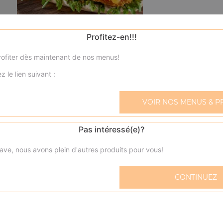
Profitez-en!!!
Panini viande hachée
ofiter dès maintenant de nos menus!
Mozzarella, tomates, viande hachée
z le lien suivant :
Panini 4 fromages
VOIR NOS MENUS & P
Mozzarella, tomates, bleu, brie, permesan
Pas intéressé(e)?
Panini thon
Mozzarella, tomates, thon
ave, nous avons plein d'autres produits pour vous!
Panini poulet
CONTINUEZ
Mozzarella, tomates, poulet
Panini jambon