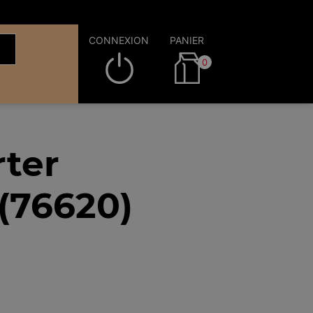
CONNEXION
PANIER
0
rter
(76620)