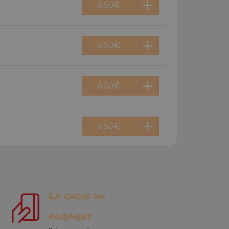
6.50
€
6.50
€
6.50
€
6.50
€
Le choix du
paiement