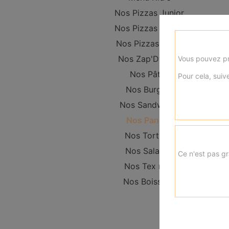
Nos Pizzas Junior
Nos Pizzas Senior
Nos Pizzas Méga
Nos Zap'Dwichs
Vous pouvez pr
Nos Pâtes
Pour cela, suive
Nos Burgers
Nos Sandwichs
Nos Paninis
Nos Tortillas
Nos Salades
Ce n'est pas gr
Nos Tex mex
Nos Boissons