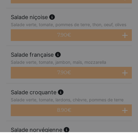
Salade niçoise
Salade verte, tomate, pommes de terre, thon, oeuf, olives
7.90
€
Salade française
Salade verte, tomate, jambon, maïs, mozzarella
7.90
€
Salade croquante
Salade verte, tomate, lardons, chèvre, pommes de terre
8.90
€
Salade norvégienne
Salade verte, tomate, saumon, citron