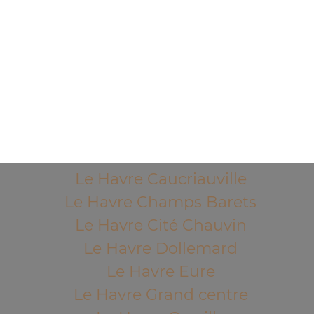
Mentions légales
QUARTIERS PROCHES
Le Havre Acacias
Le Havre Aplemont
Le Havre Bléville
Le Havre Bois de Bléville
Le Havre Brindeau
Le Havre Caucriauville
Le Havre Champs Barets
Le Havre Cité Chauvin
Le Havre Dollemard
Le Havre Eure
Le Havre Grand centre