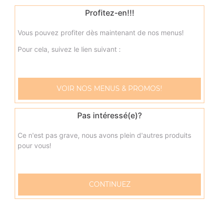
Profitez-en!!!
8.90
€
Vous pouvez profiter dès maintenant de nos menus!
Pour cela, suivez le lien suivant :
VOIR NOS MENUS & PROMOS!
Pas intéressé(e)?
Ce n'est pas grave, nous avons plein d'autres produits
pour vous!
57 rue Verdun
CONTINUEZ
76600 LE HAVRE