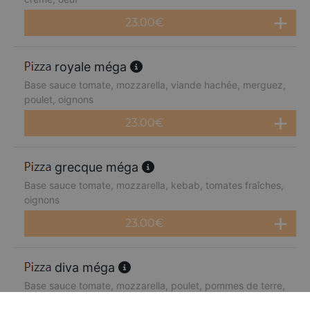
23.00
€
royale méga
Base sauce tomate, mozzarella, viande hachée, merguez,
poulet, oignons
23.00
€
grecque méga
Base sauce tomate, mozzarella, kebab, tomates fraîches,
oignons
23.00
€
diva méga
Base sauce tomate, mozzarella, poulet, pommes de terre,
chèvre