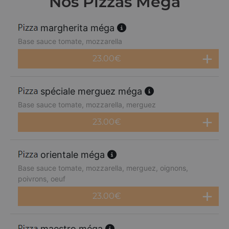
Nos Pizzas Méga
margherita méga
Base sauce tomate, mozzarella
23.00
€
spéciale merguez méga
Base sauce tomate, mozzarella, merguez
23.00
€
orientale méga
Base sauce tomate, mozzarella, merguez, oignons,
poivrons, oeuf
23.00
€
maestro méga