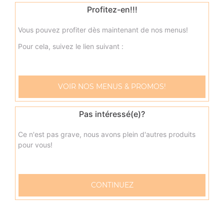
Profitez-en!!!
23.00
€
Vous pouvez profiter dès maintenant de nos menus!
neptune méga
Pour cela, suivez le lien suivant :
Base sauce tomate, mozzarella, thon, pommes de terre,
oeuf
23.00
€
VOIR NOS MENUS & PROMOS!
napolitaine méga
Pas intéressé(e)?
Base sauce tomate, mozzarella, anchois, câpres, olives
Ce n'est pas grave, nous avons plein d'autres produits
23.00
€
pour vous!
pacifico méga
CONTINUEZ
Base sauce tomate, mozzarella, saumon fumé, oeufs de
lump, crème fraîche, citron
23.00
€