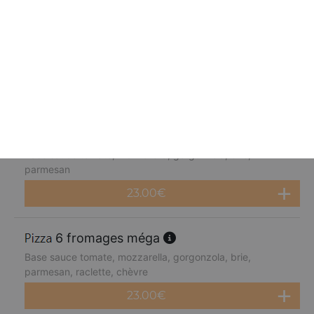
fruits de mer méga
Base sauce tomate, mozzarella, cocktail de fruits de mer,
citron
23.00
€
4 fromages méga
Base sauce tomate, mozzarella, gorgonzola, brie,
parmesan
23.00
€
6 fromages méga
Base sauce tomate, mozzarella, gorgonzola, brie,
parmesan, raclette, chèvre
23.00
€